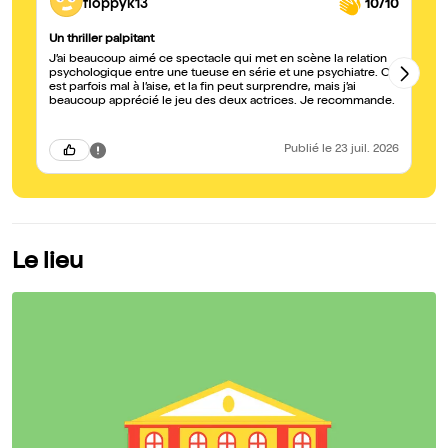
floppyk13
10/10
Un thriller palpitant
Te
J’ai beaucoup aimé ce spectacle qui met en scène la relation
?"
psychologique entre une tueuse en série et une psychiatre. On
te
est parfois mal à l’aise, et la fin peut surprendre, mais j’ai
r
beaucoup apprécié le jeu des deux actrices. Je recommande.
Publié
le 23 juil. 2026
Le lieu