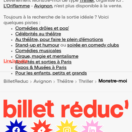
L’événement Monstre-moi de type
Thriller
, organisé ici :
L’Oriflamme
-
Avignon
, n'est plus disponible à la vente.
Toujours à la recherche de la sortie idéale ? Voici
quelques pistes :
Comédies drôles et pop’
Célébrités au théâtre
Au théâtre, pour faire le plein d’émotions
Stand-up et humour
ou
soirée en comedy clubs
Comédies musicales
Cirque, magie et mentalisme
Lire la suite
Activités et sorties à Paris
Expos & Musées à Paris
Pour les enfants, petits et grands
Monstre-moi
BilletReduc
Avignon
Théâtre
Thriller