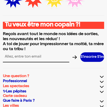
Tu veux être mon copain ?!
Reçois avant tout le monde nos idées de sorties,
les nouveautés et les réduc' !
A toi de jouer pour impressionner ta moitié, ta mère
ou ta tribu !
S’inscrire S’inscrire S’
Adresse email pour la newsletter
Une question ?
Professionnel
Les spectacles
✨Les pépites
Carte cadeau
Que faire à Paris ?
Les villes