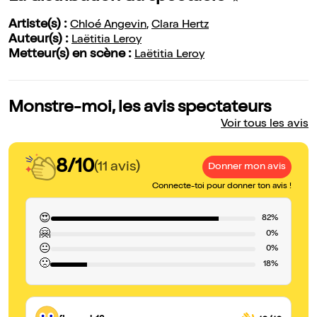
Artiste(s) :
Chloé Angevin
,
Clara Hertz
Auteur(s) :
Laëtitia Leroy
Metteur(s) en scène :
Laëtitia Leroy
Monstre-moi, les avis spectateurs
Voir tous les avis
8/10
(11 avis)
Donner mon avis
Connecte-toi pour donner ton avis !
😍
82%
🤗
0%
😐
0%
🙁
18%