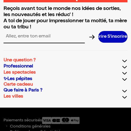
Reçois avant tout le monde nos idées de sorties,
les nouveautés et les réduc' !
A toi de jouer pour impressionner ta moitié, ta mère
ou ta tribu !
S’inscrire 
Adresse email pour la newsletter
Une question ?
Professionnel
Les spectacles
✨Les pépites
Carte cadeau
Que faire à Paris ?
Les villes
Paiements sécurisés
Conditions générales