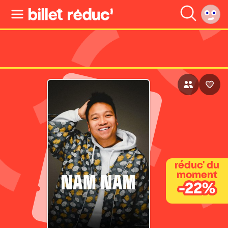
réduc' du
moment
-22%