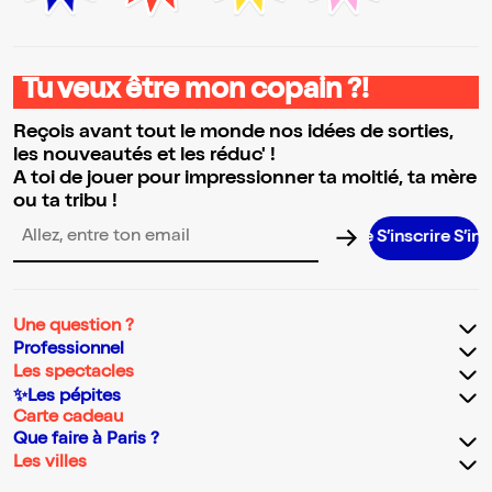
Tu veux être mon copain ?!
Reçois avant tout le monde nos idées de sorties,
les nouveautés et les réduc' !
A toi de jouer pour impressionner ta moitié, ta mère
ou ta tribu !
S’inscrire S’inscrire S’
Adresse email pour la newsletter
Une question ?
Professionnel
Les spectacles
✨Les pépites
Carte cadeau
Que faire à Paris ?
Les villes