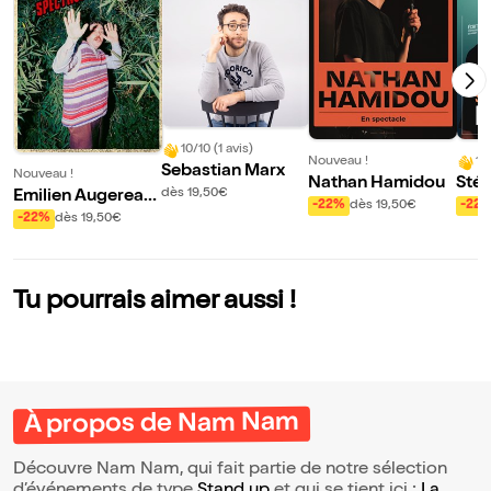
10/10 (1 avis)
Nouveau !
10
Sebastian Marx
Nouveau !
Nathan Hamidou
Sté
dès 19,50€
Emilien Augereau
t da
-22%
dès 19,50€
-22
dans Emilien et le
-22%
dès 19,50€
mystère du spect
acle Maudit
Tu pourrais aimer aussi !
À propos de Nam Nam
Découvre Nam Nam, qui fait partie de notre sélection
d’événements de type
Stand up
et qui se tient ici :
La