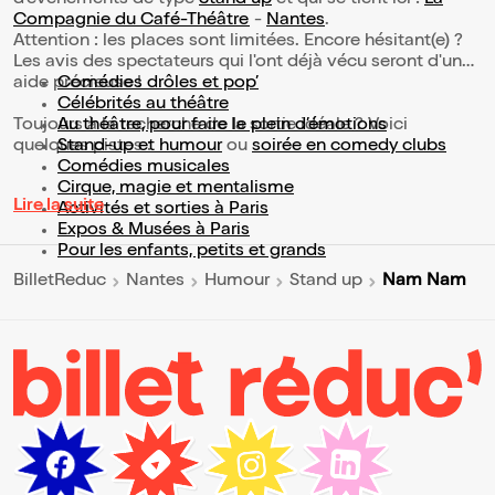
Compagnie du Café-Théâtre
-
Nantes
.
Attention : les places sont limitées. Encore hésitant(e) ?
Les avis des spectateurs qui l'ont déjà vécu seront d'une
aide précieuse !
Comédies drôles et pop’
Célébrités au théâtre
Toujours à la recherche de la sortie idéale ? Voici
Au théâtre, pour faire le plein d’émotions
quelques pistes :
Stand-up et humour
ou
soirée en comedy clubs
Comédies musicales
Cirque, magie et mentalisme
Lire la suite
Activités et sorties à Paris
Expos & Musées à Paris
Pour les enfants, petits et grands
Nam Nam
BilletReduc
Nantes
Humour
Stand up