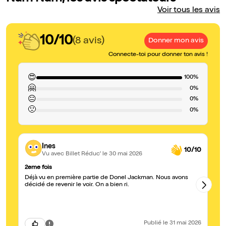
Voir tous les avis
10/10
(8 avis)
Donner mon avis
Connecte-toi pour donner ton avis !
😍
100%
🤗
0%
😐
0%
🙁
0%
Ines
10/10
Vu avec Billet Réduc'
le 30 mai 2026
2eme fois
Dr
Déjà vu en première partie de Donel Jackman. Nous avons
Un
décidé de revenir le voir. On a bien ri.
es
te
ab
se
pa
Fo
Publié
le 31 mai 2026