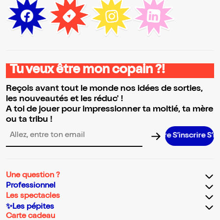
Tu veux être mon copain ?!
Reçois avant tout le monde nos idées de sorties,
les nouveautés et les réduc' !
A toi de jouer pour impressionner ta moitié, ta mère
ou ta tribu !
S’inscrire S’inscrir
Adresse email pour la newsletter
Une question ?
Professionnel
Les spectacles
✨Les pépites
Carte cadeau