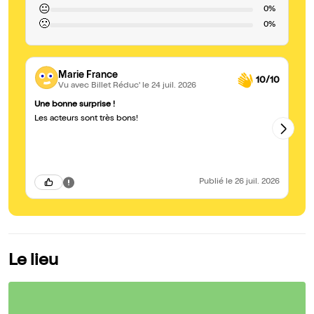
😐
0%
🙁
0%
Marie France
10/10
Vu avec Billet Réduc'
le 24 juil. 2026
Une bonne surprise !
Ma
Les acteurs sont très bons!
Un
Un
pi
Publié
le 26 juil. 2026
Le lieu