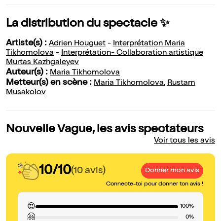
La distribution du spectacle ✨
Artiste(s) :
Adrien Houguet
-
Interprétation Maria
Tikhomolova
-
Interprétation- Collaboration artistique
Murtas Kazhgaleyev
Auteur(s) :
Maria Tikhomolova
Metteur(s) en scène :
Maria Tikhomolova
,
Rustam
Musakolov
Nouvelle Vague, les avis spectateurs
Voir tous les avis
10/10
(10 avis)
Donner mon avis
Connecte-toi pour donner ton avis !
😍
100%
🤗
0%