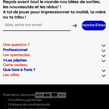
Reçois avant tout le monde nos idées de sorties,
les nouveautés et les réduc' !
A toi de jouer pour impressionner ta moitié, ta mère
ou ta tribu !
S’inscrire S’inscrire S’inscrir
Adresse email pour la newsletter
Une question ?
Professionnel
Les spectacles
✨Les pépites
Carte cadeau
Que faire à Paris ?
Les villes
Paiements sécurisés
Conditions générales
Politique de confidentialité