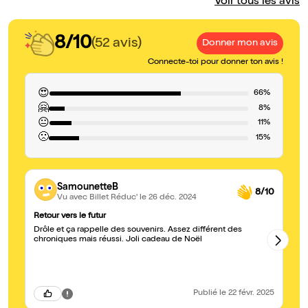
Voir tous les avis
8/10
(52 avis)
Donner mon avis
Connecte-toi pour donner ton avis !
😍
66%
🤗
8%
😐
11%
🙁
15%
SamounetteB
8/10
Vu avec Billet Réduc'
le 26 déc. 2024
Retour vers le futur
Ex
Drôle et ça rappelle des souvenirs. Assez différent des
J'
chroniques mais réussi. Joli cadeau de Noël
so
dé
Publié
le 22 févr. 2025