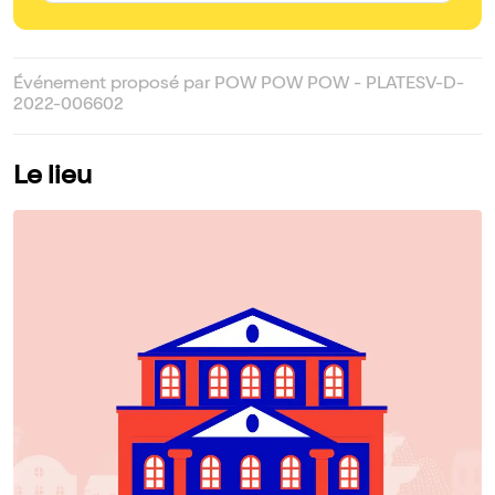
Événement proposé par POW POW POW - PLATESV-D-
2022-006602
Le lieu