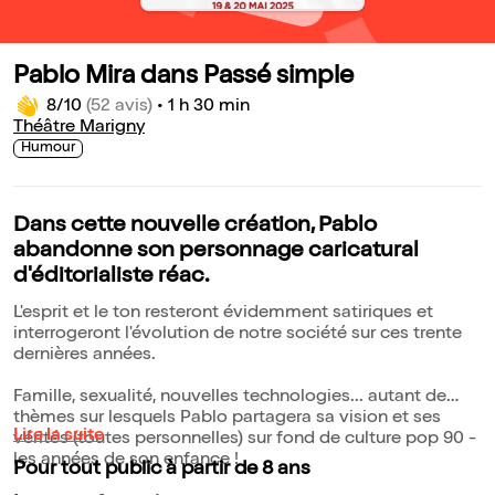
Pablo Mira dans Passé simple
8/10
(52 avis)
•
1 h 30 min
Théâtre Marigny
Humour
Dans cette nouvelle création, Pablo
abandonne son personnage caricatural
d'éditorialiste réac.
L'esprit et le ton resteront évidemment satiriques et
interrogeront l'évolution de notre société sur ces trente
dernières années.
Famille, sexualité, nouvelles technologies... autant de
thèmes sur lesquels Pablo partagera sa vision et ses
Lire la suite
vérités (toutes personnelles) sur fond de culture pop 90 -
les années de son enfance !
Pour tout public à partir de 8 ans