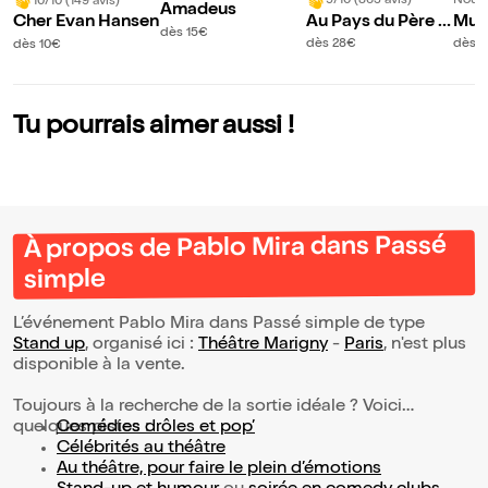
9/10 (863 avis)
Nouve
10/10 (149 avis)
Amadeus
Au Pays du Père N
Muri
Cher Evan Hansen
dès 15€
oël
Infi
dès 28€
dès 1
dès 10€
Tu pourrais aimer aussi !
À propos de Pablo Mira dans Passé
simple
L’événement Pablo Mira dans Passé simple de type
Stand up
, organisé ici :
Théâtre Marigny
-
Paris
, n'est plus
disponible à la vente.
Toujours à la recherche de la sortie idéale ? Voici
quelques pistes :
Comédies drôles et pop’
Célébrités au théâtre
Au théâtre, pour faire le plein d’émotions