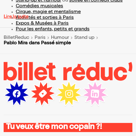
Stand-up et humour
ou
soirée en comedy clubs
Comédies musicales
Cirque, magie et mentalisme
Lire la suite
Activités et sorties à Paris
Expos & Musées à Paris
Pour les enfants, petits et grands
BilletReduc
Paris
Humour
Stand up
Pablo Mira dans Passé simple
Tu veux être mon copain ?!