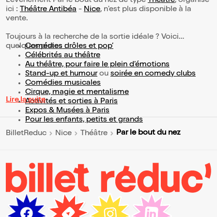
L’événement Par le bout du nez de type
Théâtre
, organisé
ici :
Théâtre Antibéa
-
Nice
, n'est plus disponible à la
vente.
Toujours à la recherche de la sortie idéale ? Voici
quelques pistes :
Comédies drôles et pop’
Célébrités au théâtre
Au théâtre, pour faire le plein d’émotions
Stand-up et humour
ou
soirée en comedy clubs
Comédies musicales
Cirque, magie et mentalisme
Lire la suite
Activités et sorties à Paris
Expos & Musées à Paris
Pour les enfants, petits et grands
Par le bout du nez
BilletReduc
Nice
Théâtre