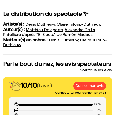
La distribution du spectacle ✨
Artiste(s) :
Denis Duthieuw
,
Claire Tuloup-Duthieuw
Auteur(s) :
Matthieu Delaporte
,
Alexandre De La
Patellière d'après "El Electo" de Ramón Madaula
Metteur(s) en scène :
Denis Duthieuw
,
Claire Tuloup-
Duthieuw
Par le bout du nez, les avis spectateurs
Voir tous les avis
10/10
(1 avis)
Donner mon avis
Connecte-toi pour donner ton avis !
😍
100%
🤗
0%