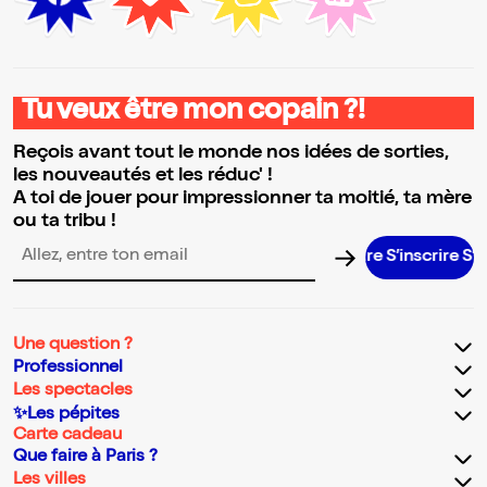
Tu veux être mon copain ?!
Reçois avant tout le monde nos idées de sorties,
les nouveautés et les réduc' !
A toi de jouer pour impressionner ta moitié, ta mère
ou ta tribu !
S’inscrire S’inscri
Adresse email pour la newsletter
Une question ?
Professionnel
Les spectacles
✨Les pépites
Carte cadeau
Que faire à Paris ?
Les villes