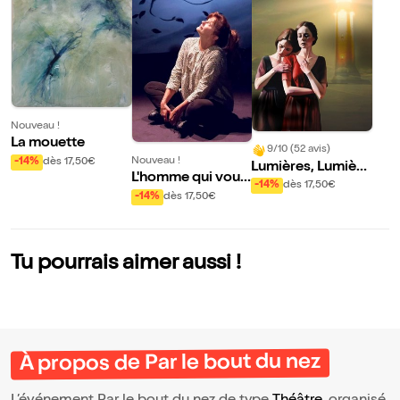
Nouveau !
La mouette
9/10 (52 avis)
Nouveau !
-14%
dès 17,50€
Lumières, Lumière
L'homme qui voul
s, Lumières
-14%
dès 17,50€
ait être un arbre
-14%
dès 17,50€
Tu pourrais aimer aussi !
À propos de Par le bout du nez