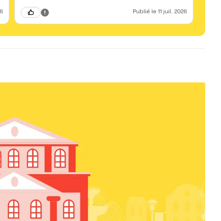
justes
femmes
26
Publié
le 11 juil. 2026
dessi
qu’il 
Simpl
elles sont. Le spectacle ne “dénon
temps.
Waouh 
émouva
Paulin
sera 
de cro