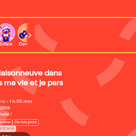
Enfant
Concert
Activité
Maisonneuve dans
 ma vie et je pars
is)
•
1 h 05 min
aleya
isée !
 scène
De nos jours
e 12 ans)