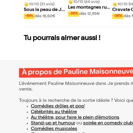
10/10 (44 avis)
10/10 (31 avis)
10/10 (14
Les montagnes russ
Sous la peau de Jos
Cravate 
es
dès 12,95€
-36%
éphine Baker
dès 16,50€
dès 
-19%
-36%
Tu pourrais aimer aussi !
À propos de Pauline Maisonneuve 
L’événement Pauline Maisonneuve dans Je prends ma
vente.
Toujours à la recherche de la sortie idéale ? Voici qu
Comédies drôles et pop’
Célébrités au théâtre
Au théâtre, pour faire le plein d’émotions
Stand-up et humour
ou
soirée en comedy club
Comédies musicales