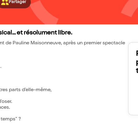
Partager
al... et résolument libre.
t de Pauline Maisonneuve, après un premier spectacle
.
utres parts d'elle-même,
'oser.
nces.
t temps" ?