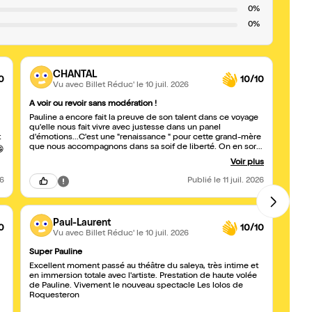
0%
0%
CHANTAL
0
10/10
Vu avec Billet Réduc'
le 10 juil. 2026
A voir ou revoir sans modération !
Bravo
Pauline a encore fait la preuve de son talent dans ce voyage
Toujou
qu'elle nous fait vivre avec justesse dans un panel
coméd
t
d'émotions...C'est une "renaissance " pour cette grand-mère
que nous accompagnons dans sa soif de liberté. On en sort
😁
touchés au cœur et pleins de l'envie de profiter de chaque
Voir plus
instant.
26
Publié
le 11 juil. 2026
Paul-Laurent
0
10/10
Vu avec Billet Réduc'
le 10 juil. 2026
Super Pauline
J’esp
Excellent moment passé au théâtre du saleya, très intime et
Hier s
en immersion totale avec l'artiste. Prestation de haute volée
par Pa
de Pauline. Vivement le nouveau spectacle Les lolos de
elle m’a bouleve
Roquesteron
déplo
proba