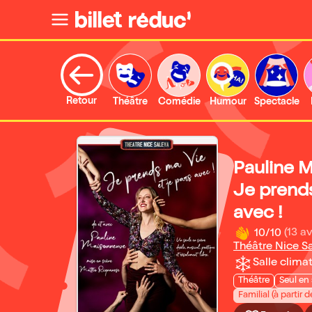
Retour
Théâtre
Comédie
Humour
Spectacle
Pauline 
Je prends
avec !
10/10
(13 av
Théâtre Nice S
Salle climat
Théâtre
Seul en
Familial (à partir d