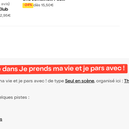
 avis)
plus !
dès 15,50€
-24%
Club
12,95€
dans Je prends ma vie et je pars avec !
 vie et je pars avec ! de type
Seul en scène
, organisé ici :
Th
elques pistes :
s