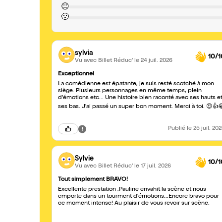
😐
🙁
sylvia
10/1
Vu avec Billet Réduc'
le 24 juil. 2026
Exceptionnel
La comédienne est épatante, je suis resté scotché à mon
siège. Plusieurs personnages en même temps, plein
d'émotions etc... Une histoire bien raconté avec ses hauts e
ses bas. J'ai passé un super bon moment. Merci à toi. 😍👍
Publié
le 25 juil. 20
Sylvie
10/1
Vu avec Billet Réduc'
le 17 juil. 2026
Tout simplement BRAVO!
Excellente prestation ,Pauline envahit la scène et nous
emporte dans un tourment d'émotions...Encore bravo pour
ce moment intense! Au plaisir de vous revoir sur scène.