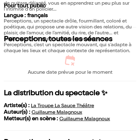
de guitare déjanté, vous en apprendrez un peu plus sur
Pour tout public
l'intimité d'un policier...
Langue : français
Perceptions, un spectacle drôle, fourmillant, coloré et
poétique, qui propose une autre vision des relations, du
plaisir, de l'amour, de l'amitié, du rire, de l'autre... et
Perceptions, toutes les séances
finalement de toute chose qui nous entoure.
Perceptions, c'est un spectacle mouvant, qui s'adapte à
chaque les lieux et chaque contexte de représentation.
Aucune date prévue pour le moment
La distribution du spectacle ✨
Artiste(s) :
La Troupe La Sauce Théâtre
Auteur(s) :
Guillaume Malagnoux
Metteur(s) en scène :
Guillaume Malagnoux