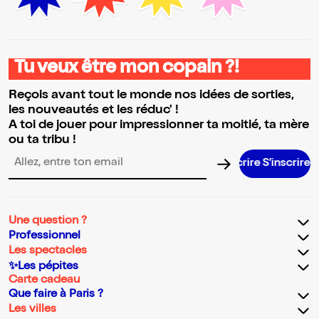
Tu veux être mon copain ?!
Reçois avant tout le monde nos idées de sorties,
les nouveautés et les réduc' !
A toi de jouer pour impressionner ta moitié, ta mère
ou ta tribu !
S’inscrire 
Adresse email pour la newsletter
Une question ?
Professionnel
Les spectacles
✨Les pépites
Carte cadeau
Que faire à Paris ?
Les villes