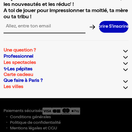
les nouveautés et les réduc' !
A toi de jouer pour impressionner ta moitié, ta mère
ou ta tribu !
S’inscri
Adresse email pour la newsletter
Une question ?
Professionnel
Les spectacles
✨Les pépites
Carte cadeau
Que faire à Paris ?
Les villes
Paiements sécurisés
Conditions générales
Politique de confidentialité
Mentions légales et CGU