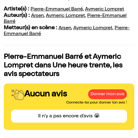
Artiste(s) :
Pierre-Emmanuel Barré
,
Aymeric Lompret
Auteur(s) :
Arsen
,
Aymeric Lompret
,
Pierre-Emmanuel
Barré
Metteur(s) en scène :
Arsen
,
Aymeric Lompret
,
Pierre-
Emmanuel Barré
Pierre-Emmanuel Barré et Aymeric
Lompret dans Une heure trente, les
avis spectateurs
Aucun avis
Donner mon avis
Connecte-toi pour donner ton avis !
Il n'y a pas encore d'avis 😭