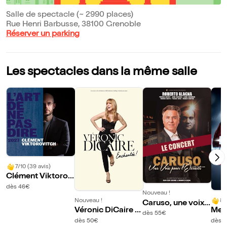
Salle de spectacle (~ 2990 places)
Rue Henri Barbusse, 38100 Grenoble
Réserver un parking
Les spectacles dans la même salle
7/10 (39 avis)
Clément Viktorov
itch dans L'art de n
dès 46€
Nouveau !
e pas dire 2027 | G
Nouveau !
8/
Caruso, une voix
renoble
Véronic DiCaire d
Mes
pour l'éternité
dès 55€
ans Enchantée ! |
Hz |
dès 50€
dès 