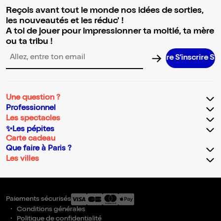
Reçois avant tout le monde nos idées de sorties,
les nouveautés et les réduc' !
A toi de jouer pour impressionner ta moitié, ta mère
ou ta tribu !
S’inscrire S’inscr
Adresse email pour la newsletter
Une question ?
Professionnel
Les spectacles
✨Les pépites
Carte cadeau
Que faire à Paris ?
Les villes
Paiements sécurisés
Conditions générales
Politique de confidentialité