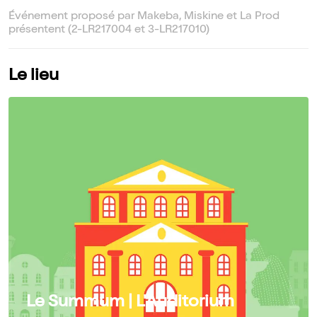
Événement proposé par Makeba, Miskine et La Prod
présentent (2-LR217004 et 3-LR217010)
Le lieu
Le Summum | L'Auditorium