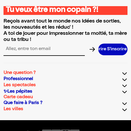
Tu veux être mon copain ?!
Reçois avant tout le monde nos idées de sorties,
les nouveautés et les réduc' !
A toi de jouer pour impressionner ta moitié, ta mère
ou ta tribu !
S’inscrire 
Adresse email pour la newsletter
Une question ?
Professionnel
Les spectacles
✨Les pépites
Carte cadeau
Que faire à Paris ?
Les villes