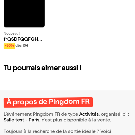
Nouveau !
frGSDFQGFQHS
HDFHBSDHBDFH
-50%
dès 15€
SB
Tu pourrais aimer aussi !
À propos de Pingdom FR
L’événement Pingdom FR de type
Activités
, organisé ici :
Salle test
-
Paris
, n'est plus disponible à la vente.
Toujours à la recherche de la sortie idéale ? Voici