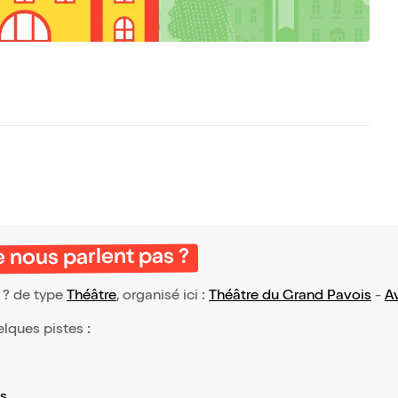
 nous parlent pas ?
 ? de type
Théâtre
, organisé ici :
Théâtre du Grand Pavois
-
A
elques pistes :
s