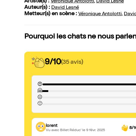
Artiste(s) :
Véronique Antolotti
,
David Lesné
Auteur(s) :
David Lesné
Metteur(s) en scène :
Véronique Antolotti
,
David
Pourquoi les chats ne nous parlent
9/10
(35 avis)
😍
🤗
😐
🙁
lorent
8/1
Vu avec Billet Réduc'
le 9 févr. 2025