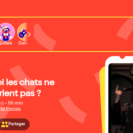
Enfant
Concert
Activité
 les chats ne
lent pas ?
s)
•
55 min
nd Pavois
Partager