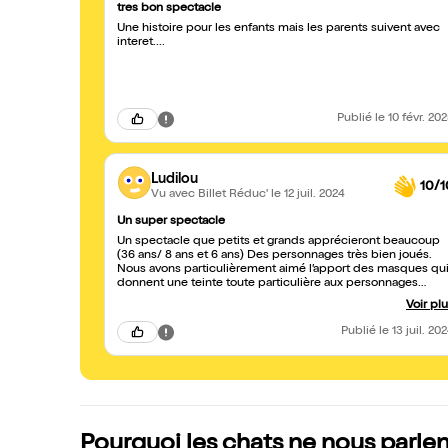
tres bon spectacle
Une histoire pour les enfants mais les parents suivent avec
interet....
Publié
le 10 févr. 20
Ludilou
10/1
Vu avec Billet Réduc'
le 12 juil. 2024
Un super spectacle
Un spectacle que petits et grands apprécieront beaucoup
(36 ans/ 8 ans et 6 ans) Des personnages très bien joués.
Nous avons particulièrement aimé l’apport des masques qu
donnent une teinte toute particulière aux personnages
auxquels on s’attache. Humour et poésie se mêlent dans ce
Voir pl
spectacle et la morale de l’histoire est totalement d’actualité
Bravo nous avons adoré et je note que l’an prochain vous
Publié
le 13 juil. 20
serez également présents sur le festival avec votre nouvelle
pièce car nous reviendrons sûrement vous voir ??
Pourquoi les chats ne nous parlent