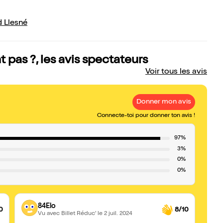
 Llesné
 pas ?, les avis spectateurs
Voir tous les avis
Donner mon avis
Connecte-toi pour donner ton avis !
97%
3%
0%
0%
84Elo
0
8/10
Vu avec Billet Réduc'
le 2 juil. 2024