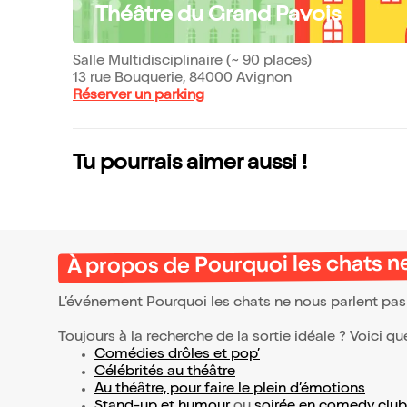
Théâtre du Grand Pavois
Salle Multidisciplinaire (~ 90 places)
13 rue Bouquerie, 84000 Avignon
Réserver un parking
Tu pourrais aimer aussi !
À propos de Pourquoi les chats ne
L’événement Pourquoi les chats ne nous parlent pas
Toujours à la recherche de la sortie idéale ? Voici qu
Comédies drôles et pop’
Célébrités au théâtre
Au théâtre, pour faire le plein d’émotions
Stand-up et humour
ou
soirée en comedy club