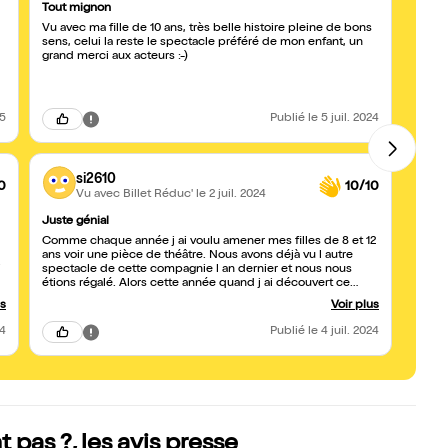
Tout mignon
Un sp
Vu avec ma fille de 10 ans, très belle histoire pleine de bons
Un spe
sens, celui la reste le spectacle préféré de mon enfant, un
grands
grand merci aux acteurs :-)
25
Publié
le 5 juil. 2024
si2610
0
10/10
Vu avec Billet Réduc'
le 2 juil. 2024
Juste génial
Encore
Comme chaque année j ai voulu amener mes filles de 8 et 12
Merci
ans voir une pièce de théâtre. Nous avons déjà vu l autre
et c'
i
spectacle de cette compagnie l an dernier et nous nous
avec 
étions régalé. Alors cette année quand j ai découvert ce
beau 
nouveau spectacle, je n ai pas hésité une seconde. Là
us
Voir plus
encore cela a été génial. Autant par la mise en scène, que les
deux artistes et l histoire... Ce magnifique message qu ils
24
Publié
le 4 juil. 2024
passent.. mes filles et moi même nous sommes régalées et
je vous recommande fortement d y aller. Merci pour ce
merveilleux moment passé avec vous.
 pas ?, les avis presse