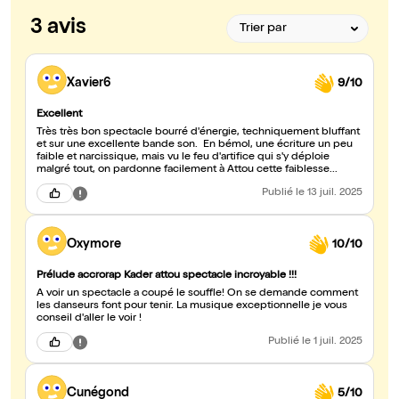
3 avis
Xavier6
9/10
Excellent
Très très bon spectacle bourré d'énergie, techniquement bluffant
et sur une excellente bande son. En bémol, une écriture un peu
faible et narcissique, mais vu le feu d'artifice qui s'y déploie
malgré tout, on pardonne facilement à Attou cette faiblesse...
Publié
le 13 juil. 2025
Oxymore
10/10
Prélude accrorap Kader attou spectacle incroyable !!!
À voir un spectacle a coupé le souffle! On se demande comment
les danseurs font pour tenir. La musique exceptionnelle je vous
conseil d'aller le voir !
Publié
le 1 juil. 2025
Cunégond
5/10