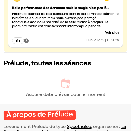
Belle performance des danseurs mais la magie n'est pas là...
Énorme potentiel de ces danseurs dont la performance démontre
la maîtrise de leur art. Mais nous n'avons pas partagé
l'enthousiasme de la majorité de la salle pleine à craquer. La
première partie est constamment interrompue par des
bavardages sans intérêt - le spectacle aurait gagné à ne durer que
Voir plus
45 à 60mn, car nous nous sommes souvent ennuyés. Il y a certes
beaucoup de performances des danseurs, mais pas de poésie,
Publié
le 12 juil. 2025
pas de fil conducteur, aucun parti tiré des lumières. Il manque un
angle artistique, des danseurs qui laissent deviner une histoire...
La performance ne suffit pas. Et le regret de ne pas voir confié aux
2 femmes les performances qui sont réservées aux hommes. Elles
sont également douées, mais davantage dans un rôle classique,
Prélude, toutes les séances
dommage, nous sommes en 2025...
Aucune date prévue pour le moment
À propos de Prélude
L’événement Prélude de type
Spectacles
, organisé ici :
La