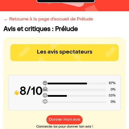
← Retourne à la page d'accueil de Prélude
Avis et critiques : Prélude
Les avis spectateurs
😍
67%
8/10
🤗
0%
😐
33%
🙁
0%
Donner mon avis
Connecte-toi pour donner ton avis !