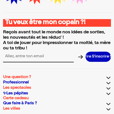
Tu veux être mon copain ?!
Reçois avant tout le monde nos idées de sorties,
les nouveautés et les réduc' !
A toi de jouer pour impressionner ta moitié, ta mère
ou ta tribu !
S’inscrire 
Adresse email pour la newsletter
Une question ?
Professionnel
Les spectacles
✨Les pépites
Carte cadeau
Que faire à Paris ?
Les villes