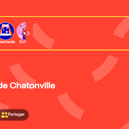
b
pectacle
Enfant
Concert
Activité
Expo et musée
de Chatonville
é
Partager