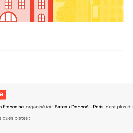
e
 Française
, organisé ici :
Bateau Daphné
-
Paris
, n'est plus d
elques pistes :