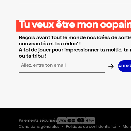
Tu veux être mon copain
Reçois avant tout le monde nos idées de sortie
nouveautés et les réduc' !
A toi de jouer pour impressionner ta moitié, ta
ou ta tribu !
Adresse email pour la newsletter
Paiements sécurisés
Conditions générales
Politique de confidentialité
Ment