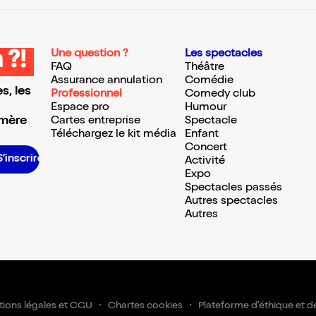
Une question ?
Les spectacles
 ?!
FAQ
Théâtre
Assurance annulation
Comédie
s, les
Professionnel
Comedy club
Espace pro
Humour
 mère
Cartes entreprise
Spectacle
Téléchargez le kit média
Enfant
Concert
S’inscrire S’inscrire S’inscrire S’inscrire S’inscrire S’inscrire S’inscrire S’inscrire S’inscrire S’inscrire S’inscrire S’inscrire
Activité
Expo
Spectacles passés
Autres spectacles
Autres
ions légales et CGU
Chartes cookies
Plateforme d'éthique et d