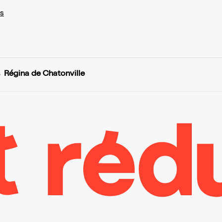
s
Régina de Chatonville