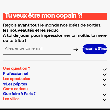
Tu veux être mon copain ?!
Reçois avant tout le monde nos idées de sorties,
les nouveautés et les réduc' !
A toi de jouer pour impressionner ta moitié, ta mère
ou ta tribu !
S’inscrire S’inscrire S’i
Adresse email pour la newsletter
Une question ?
Professionnel
Les spectacles
✨Les pépites
Carte cadeau
Que faire à Paris ?
Les villes