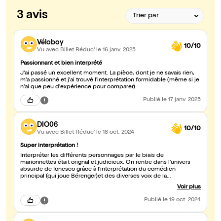
3 avis
Véloboy
10/10
Vu avec Billet Réduc'
le 16 janv. 2025
Passionnant et bien interprété
J'ai passé un excellent moment. La pièce, dont je ne savais rien,
m'a passionné et j'ai trouvé l'interprétation formidable (même si je
n'ai que peu d'expérience pour comparer).
Publié
le 17 janv. 2025
DIO06
10/10
Vu avec Billet Réduc'
le 18 oct. 2024
Super interprétation !
Interpréter les différents personnages par le biais de
marionnettes était orignal et judicieux. On rentre dans l'univers
absurde de Ionesco grâce à l'interprétation du comédien
principal (qui joue Bérenger)et des diverses voix de la
comédienne qui manipule les marionnettes. Bravo pour cette
Voir plus
interprétation qui nous invite à méditer sur l'absurdité de
certaines facettes de l'être humain
Publié
le 19 oct. 2024