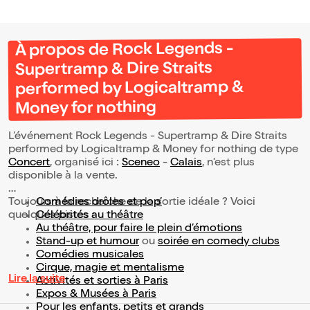
À propos de Rock Legends -
Supertramp & Dire Straits
performed by Logicaltramp &
Money for nothing
L’événement Rock Legends - Supertramp & Dire Straits
performed by Logicaltramp & Money for nothing de type
Concert
, organisé ici :
Sceneo
-
Calais
, n'est plus
disponible à la vente.
Toujours à la recherche de la sortie idéale ? Voici
Comédies drôles et pop’
quelques pistes :
Célébrités au théâtre
Au théâtre, pour faire le plein d’émotions
Stand-up et humour
ou
soirée en comedy clubs
Comédies musicales
Cirque, magie et mentalisme
Lire la suite
Activités et sorties à Paris
Expos & Musées à Paris
Pour les enfants, petits et grands