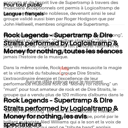
concerts et de l'esprit live de Supertramp à travers des
Pour tout public
musiciens exceptionnels ont permis à Logicaltramp de
gagner ses lettres de noblesse, devenant ainsi le seul
Langue : français
groupe validé aussi bien par Roger Hodgson que par
John Helliwell, membres originaux de Supertramp.
Rock Legends - Supertramp & Dire
Grâce aux tubes légendaires tels que "The Logical song",
"Breakfast in America", "Goodbye stranger", "Take the
Straits performed by Logicaltramp &
long way home" Logicaltramp fait perdurer l'esprit et le
Money for nothing, toutes les séances
répertoire intemporel du célèbre groupe qui marqua à
jamais l'histoire de la musique.
Dans la même soirée, Rock Legends ressuscite la magie
et la virtuosité du fabuleux groupe Dire Straits.
L'extraordinaire énergie et l'excellence de leur
Aucune date prévue pour le moment
performance musicale font de "Money for nothing" un
"must" pour tout amateur de rock et de Dire Straits, le
groupe qui a vendu plus de 120 millions d'albums dans le
Rock Legends - Supertramp & Dire
monde.
Straits performed by Logicaltramp &
"Money for nothing" est sans aucun doute le meilleur
Money for nothing, les avis
groupe hommage à Dire Straits en Europe, porté par le
brillant guitariste Aled Williams qui a le son et la voix de
spectateurs