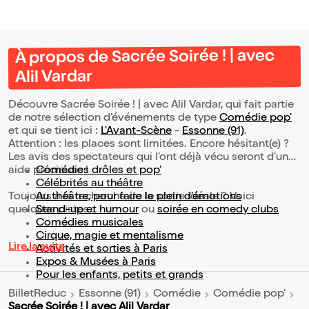
À propos de Sacrée Soirée ! | avec
Alil Vardar
Découvre Sacrée Soirée ! | avec Alil Vardar, qui fait partie
de notre sélection d’événements de type
Comédie pop'
et qui se tient ici :
L'Avant-Scène
-
Essonne (91)
.
Attention : les places sont limitées. Encore hésitant(e) ?
Les avis des spectateurs qui l'ont déjà vécu seront d'une
aide précieuse !
Comédies drôles et pop’
Célébrités au théâtre
Toujours à la recherche de la sortie idéale ? Voici
Au théâtre, pour faire le plein d’émotions
quelques pistes :
Stand-up et humour
ou
soirée en comedy clubs
Comédies musicales
Cirque, magie et mentalisme
Lire la suite
Activités et sorties à Paris
Expos & Musées à Paris
Pour les enfants, petits et grands
BilletReduc
Essonne (91)
Comédie
Comédie pop'
Sacrée Soirée ! | avec Alil Vardar