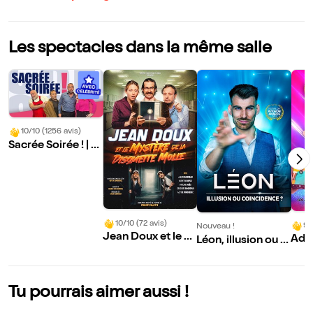
Les spectacles dans la même salle
10/10 (1256 avis)
Sacrée Soirée ! | a
vec Alil Vardar
10/10 (72 avis)
9/
Nouveau !
Jean Doux et le m
Ados
Léon, illusion ou c
ystère de la disqu
aren
oïncidence ?
ette molle
Tu pourrais aimer aussi !