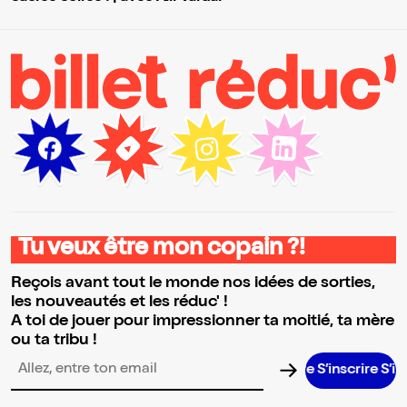
Tu veux être mon copain ?!
Reçois avant tout le monde nos idées de sorties,
les nouveautés et les réduc' !
A toi de jouer pour impressionner ta moitié, ta mère
ou ta tribu !
S’inscrire S’inscrire 
Adresse email pour la newsletter