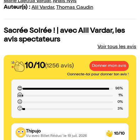
Marie Laetitia Vardar
,
Anais Nyls
Auteur(s) :
Alil Vardar
,
Thomas Gaudin
Sacrée Soirée ! | avec Alil Vardar, les
avis spectateurs
Voir tous les avis
10/10
(1256 avis)
Donner mon avis
Connecte-toi pour donner ton avis !
😍
96%
🤗
1%
😐
0%
🙁
3%
Thipujo
10/10
Vu avec Billet Réduc'
le 19 juil. 2026