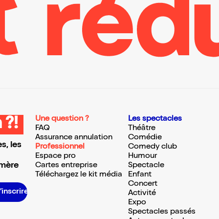
Une question ?
Les spectacles
 ?!
FAQ
Théâtre
Assurance annulation
Comédie
s, les
Professionnel
Comedy club
Espace pro
Humour
 mère
Cartes entreprise
Spectacle
Téléchargez le kit média
Enfant
Concert
S’inscrire S’inscrire S’inscrire S’inscrire S’inscrire S’inscrire S’inscrire S’inscrire S’inscrire S’inscrire S’inscrire S’inscrire
Activité
Expo
Spectacles passés