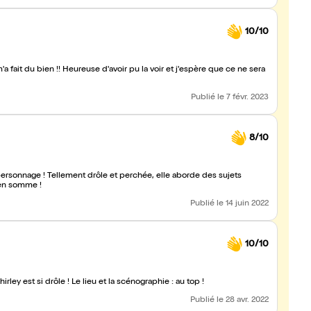
10/10
m'a fait du bien !! Heureuse d'avoir pu la voir et j'espère que ce ne sera
Publié
le 7 févr. 2023
8/10
 personnage ! Tellement drôle et perchée, elle aborde des sujets
en somme !
Publié
le 14 juin 2022
10/10
irley est si drôle ! Le lieu et la scénographie : au top !
Publié
le 28 avr. 2022