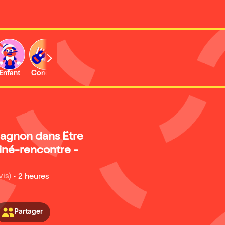
Enfant
Concert
uagnon dans Être
iné-rencontre -
vis)
•
2 heures
Partager