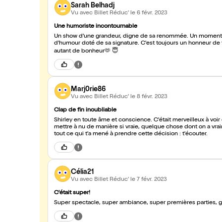
Sarah Belhadj
Vu avec Billet Réduc'
le 6 févr. 2023
Une humoriste incontournable
Un show d'une grandeur, digne de sa renommée. Un moment d
d'humour doté de sa signature. C'est toujours un honneur de v
autant de bonheur🫶 😇
Marj0rie86
Vu avec Billet Réduc'
le 8 févr. 2023
Clap de fin inoubliable
Shirley en toute âme et conscience. C'était merveilleux à voi
mettre à nu de manière si vraie, quelque chose dont on a vrai
tout ce qui t'a mené à prendre cette décision : t'écouter.
Célia21
Vu avec Billet Réduc'
le 7 févr. 2023
C'était super!
Super spectacle, super ambiance, super premières parties, g