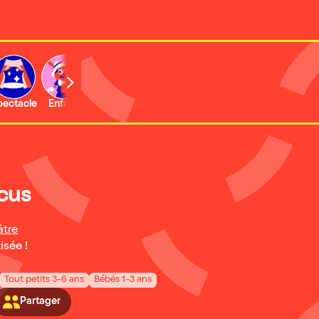
b
pectacle
Enfant
Concert
Activité
rcus
âtre
isée !
Tout petits 3-6 ans
Bébés 1-3 ans
Partager