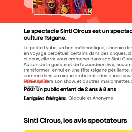
Le spectacle Sinti Circus est un specta
culture Tsigane.
La petite Lyuba, un brin mélancolique, s'ennuie dan
en voyage perpétuel, certains dans des cirques, d'
ni deux, elle va vous emmener dans son Sinti Circu
Au son de la guitare et de l'accordéon live, acco
transformer l'ennui en une fête tsigane pétillante
comme dans un cirque ambulant : des puces savan
Lire la suite
volée qui fera son show, et d'autres marionnettes
tsigane...
Pour un public enfant de 2 ans à 8 ans
Par la Cie Célimène, Globule et Anonyme
Langue : français
Sinti Circus, les avis spectateurs