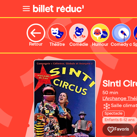
Retour
Théâtre
Comédie
Humour
Comedy clu
S
Sinti Ci
50 min
L'Archange Thé
Salle climat
Spectacle
Enfants 6-12 ans
Favoris