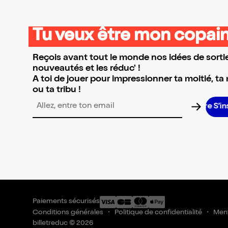
Tu veux être mon copain
Reçois avant tout le monde nos idées de sortie
nouveautés et les réduc' !
A toi de jouer pour impressionner ta moitié, ta
ou ta tribu !
S’insc
Adresse email pour la newsletter
Paiements sécurisés
Conditions générales
Politique de confidentialité
Ment
billetreduc © 2026