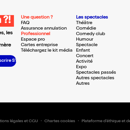
Une question ?
Les spectacles
 ?!
FAQ
Théâtre
Assurance annulation
Comédie
s, les
Professionnel
Comedy club
Espace pro
Humour
 mère
Cartes entreprise
Spectacle
Téléchargez le kit média
Enfant
Concert
rire S’inscrire S’inscrire S’inscrire S’inscrire S’inscrire S’inscrire S’inscrire S’inscrire S’inscrire S’inscrire S’inscrire
Activité
Expo
Spectacles passés
Autres spectacles
Autres
ions légales et CGU
Chartes cookies
Plateforme d'éthique et d