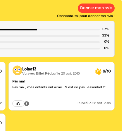
Donner mon avis
Connecte-toi pour donner ton avis !
67%
33%
0%
0%
Lolaa13
0
6/10
Vu avec Billet Réduc'
le 20 oct. 2015
Pas mal
Pas mal , mes enfants ont aimé . N est ce pas l essentiel ?!
22
Publié
le 22 oct. 2015
0