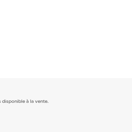
vis)
 chante N
10,95€
us disponible à la vente.