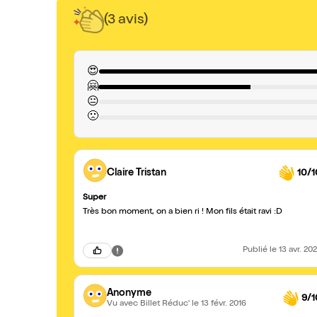
(3 avis)
😍
🤗
😐
🙁
Claire Tristan
10/1
Super
Très bon moment, on a bien ri ! Mon fils était ravi :D
Publié
le 13 avr. 20
Anonyme
9/1
Vu avec Billet Réduc'
le 13 févr. 2016