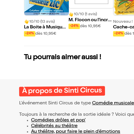
10/10 (1 avis)
M. Flocon ou l'incro
10/10 (13 avis)
Nouveau !
yable voyage
dès 10,95€
-24%
La Boite à Musique
Cache-ca
de Monsieur Zic
e potage
dès 10,95€
dès 
-24%
-24%
Tu pourrais aimer aussi !
À propos de Sinti Circus
L’événement Sinti Circus de type
Comédie musicale
Toujours à la recherche de la sortie idéale ? Voici qu
Comédies drôles et pop’
Célébrités au théâtre
Au théâtre, pour faire le plein d’émotions