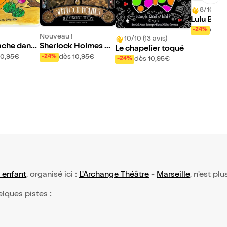
8/10 (3 a
Lulu Bobo
oël
dès 
-24%
Nouveau !
10/10 (13 avis)
che dans l
Sherlock Holmes et
Le chapelier toqué
r
la vengeance fantô
10,95€
dès 10,95€
-24%
dès 10,95€
-24%
me
 enfant
, organisé ici :
L'Archange Théâtre
-
Marseille
, n'est pl
elques pistes :