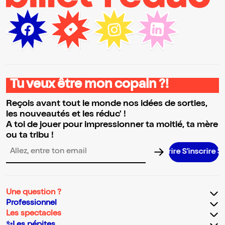
Tu veux être mon copain ?!
Reçois avant tout le monde nos idées de sorties,
les nouveautés et les réduc' !
A toi de jouer pour impressionner ta moitié, ta mère
ou ta tribu !
S’inscrire S’in
Adresse email pour la newsletter
Une question ?
Professionnel
Les spectacles
✨Les pépites