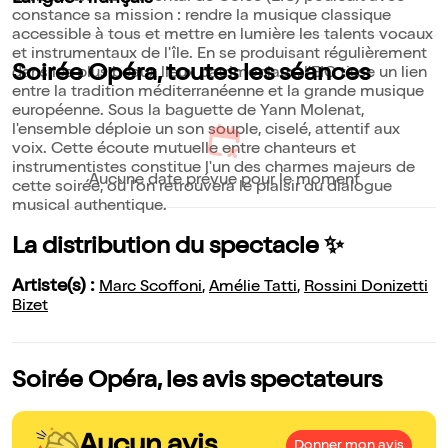
constance sa mission : rendre la musique classique
accessible à tous et mettre en lumière les talents vocaux
et instrumentaux de l'île. En se produisant régulièrement
Soirée Opéra, toutes les séances
dans les plus beaux lieux patrimoniaux, l'EIC tisse un lien
entre la tradition méditerranéenne et la grande musique
européenne. Sous la baguette de Yann Molenat,
l'ensemble déploie un son souple, ciselé, attentif aux
voix. Cette écoute mutuelle entre chanteurs et
instrumentistes constitue l'un des charmes majeurs de
Aucune date prévue pour le moment
cette soirée, où l'on retrouvera le plaisir du dialogue
musical authentique.
La distribution du spectacle ✨
Artiste(s) :
Marc Scoffoni
,
Amélie Tatti
,
Rossini Donizetti
Bizet
Soirée Opéra, les avis spectateurs
Aucun avis
Donner mon avis