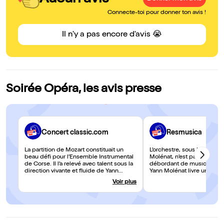
Connecte-toi pour donner ton avis !
Il n'y a pas encore d'avis 😭
Soirée Opéra, les avis presse
Concert classic.com
Resmusica
La partition de Mozart constituait un
L’orchestre, sous la baguet
beau défi pour l’Ensemble Instrumental
Molénat, n’est pas en reste; 
de Corse. Il l’a relevé avec talent sous la
débordant de musicalité et
direction vivante et fluide de Yann
Yann Molénat livre une lec
Molénat. Un chef qui se fait aussi
dramatique, tout en aisanc
Voir plus
claveciniste pour accompagner avec
fluidité, de la partition...
non moins de vigueur les récitatifs...