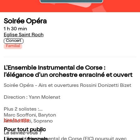
Soirée Opéra
1 h 30 min
Eglise Saint Roch
Concert
Familial
L'Ensemble Instrumental de Corse :
l'élégance d'un orchestre enraciné et ouvert
Soirée Opéra - Airs et ouvertures Rossini Donizetti Bizet
Direction : Yann Molenat
Plus 2 solistes :
Marc Scoffoni, Baryton
Lire la suite
Amélie Tatti, Soprano
Pour tout public
Le saviez-vous ?
L'Ensemble Instrumental de Corse (EIC) poursuit avec
Langue : français