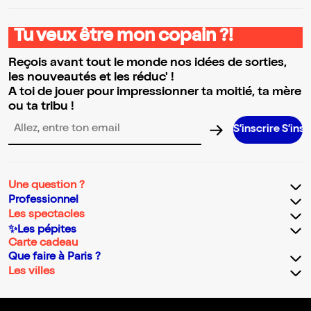
Tu veux être mon copain ?!
Reçois avant tout le monde nos idées de sorties,
les nouveautés et les réduc' !
A toi de jouer pour impressionner ta moitié, ta mère
ou ta tribu !
S’inscrire S’inscrire S’
Adresse email pour la newsletter
Une question ?
Professionnel
Les spectacles
✨Les pépites
Carte cadeau
Que faire à Paris ?
Les villes