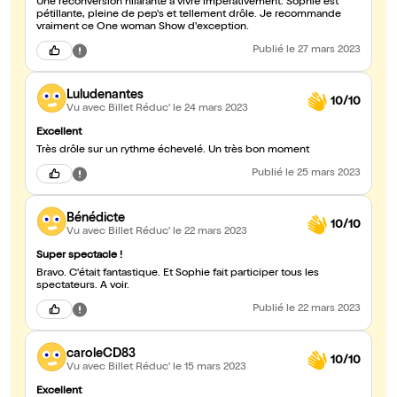
Une reconversion hilarante à vivre impérativement. Sophie est
pétillante, pleine de pep's et tellement drôle. Je recommande
vraiment ce One woman Show d'exception.
Publié
le 27 mars 2023
Luludenantes
10/10
Vu avec Billet Réduc'
le 24 mars 2023
Excellent
Très drôle sur un rythme échevelé. Un très bon moment
Publié
le 25 mars 2023
Bénédicte
10/10
Vu avec Billet Réduc'
le 22 mars 2023
Super spectacle !
Bravo. C'était fantastique. Et Sophie fait participer tous les
spectateurs. A voir.
Publié
le 22 mars 2023
caroleCD83
10/10
Vu avec Billet Réduc'
le 15 mars 2023
Excellent