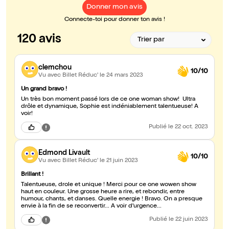
Donner mon avis
Connecte-toi pour donner ton avis !
120 avis
clemchou
10/10
Vu avec Billet Réduc'
le 24 mars 2023
Un grand bravo !
Un très bon moment passé lors de ce one woman show! Ultra
drôle et dynamique, Sophie est indéniablement talentueuse! A
voir!
Publié
le 22 oct. 2023
Edmond Livault
10/10
Vu avec Billet Réduc'
le 21 juin 2023
Brillant !
Talentueuse, drole et unique ! Merci pour ce one wowen show
haut en couleur. Une grosse heure a rire, et rebondir, entre
humour, chants, et danses. Quelle energie ! Bravo. On a presque
envie à la fin de se reconvertir... A voir d'urgence...
Publié
le 22 juin 2023