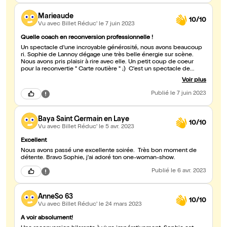
Marieaude
10/10
Vu avec Billet Réduc'
le 7 juin 2023
Quelle coach en reconversion professionnelle !
Un spectacle d'une incroyable générosité, nous avons beaucoup
ri. Sophie de Lannoy dégage une très belle énergie sur scène.
Nous avons pris plaisir à rire avec elle. Un petit coup de coeur
pour la reconvertie " Carte routière " ;) C'est un spectacle de
partage à ne pas manquer !
Voir plus
Publié
le 7 juin 2023
Baya Saint Germain en Laye
10/10
Vu avec Billet Réduc'
le 5 avr. 2023
Excellent
Nous avons passé une excellente soirée. Très bon moment de
détente. Bravo Sophie, j'ai adoré ton one-woman-show.
Publié
le 6 avr. 2023
AnneSo 63
10/10
Vu avec Billet Réduc'
le 24 mars 2023
A voir absolument!