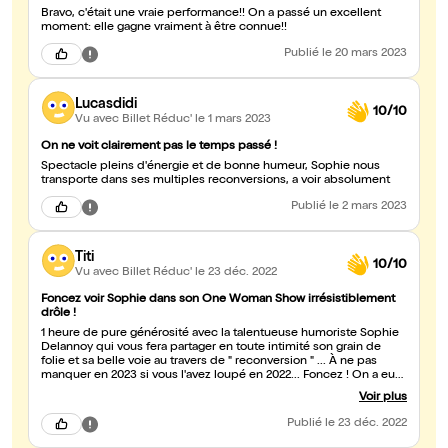
Bravo, c'était une vraie performance!! On a passé un excellent
moment: elle gagne vraiment à être connue!!
Publié
le 20 mars 2023
Lucasdidi
10/10
Vu avec Billet Réduc'
le 1 mars 2023
On ne voit clairement pas le temps passé !
Spectacle pleins d'énergie et de bonne humeur, Sophie nous
transporte dans ses multiples reconversions, a voir absolument
Publié
le 2 mars 2023
Titi
10/10
Vu avec Billet Réduc'
le 23 déc. 2022
Foncez voir Sophie dans son One Woman Show irrésistiblement
drôle !
1 heure de pure générosité avec la talentueuse humoriste Sophie
Delannoy qui vous fera partager en toute intimité son grain de
folie et sa belle voie au travers de " reconversion " ... À ne pas
manquer en 2023 si vous l'avez loupé en 2022... Foncez ! On a eu
envie de changer de métier (ou pas ... haha) et surtout, on a bien
Voir plus
rigolé...
Publié
le 23 déc. 2022