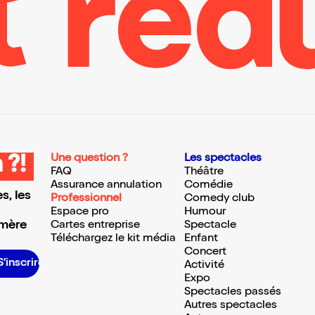
Une question ?
Les spectacles
 ?!
FAQ
Théâtre
Assurance annulation
Comédie
s, les
Professionnel
Comedy club
Espace pro
Humour
 mère
Cartes entreprise
Spectacle
Téléchargez le kit média
Enfant
Concert
S’inscrire S’inscrire S’inscrire S’inscrire S’inscrire S’inscrire S’inscrire S’inscrire S’inscrire S’inscrire S’inscrire S’inscrire
Activité
Expo
Spectacles passés
Autres spectacles