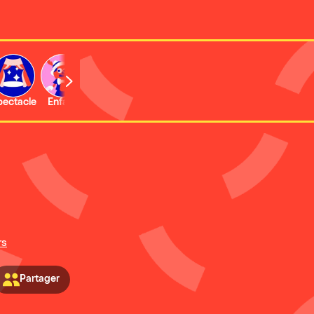
b
pectacle
Enfant
Concert
Activité
Expo et musée
rs
Partager