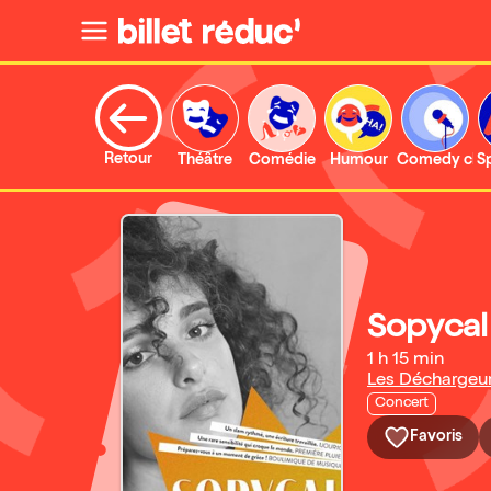
Retour
Théâtre
Comédie
Humour
Comedy clu
S
Sopycal
1 h 15 min
Les Déchargeu
Concert
Favoris