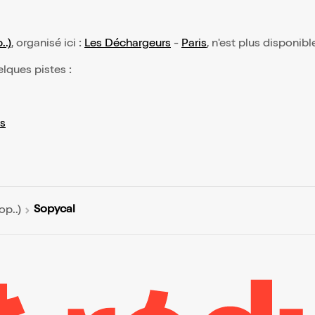
..)
, organisé ici :
Les Déchargeurs
-
Paris
, n'est plus disponibl
elques pistes :
s
Sopycal
op..)