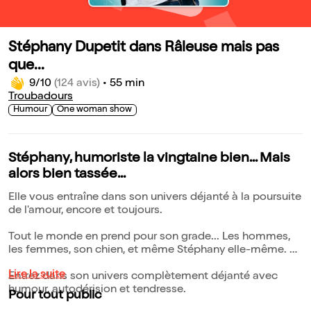
Stéphany Dupetit dans Râleuse mais pas
que...
9/10
(124 avis)
•
55 min
Troubadours
Humour
One woman show
Stéphany, humoriste la vingtaine bien... Mais
alors bien tassée...
Elle vous entraîne dans son univers déjanté à la poursuite
de l'amour, encore et toujours.
Tout le monde en prend pour son grade... Les hommes,
les femmes, son chien, et même Stéphany elle-même.
Lire la suite
Entrez dans son univers complètement déjanté avec
humour, autodérision et tendresse.
Pour tout public