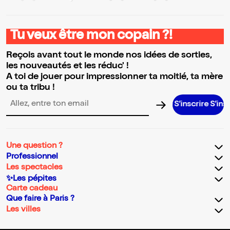
Tu veux être mon copain ?!
Reçois avant tout le monde nos idées de sorties,
les nouveautés et les réduc' !
A toi de jouer pour impressionner ta moitié, ta mère
ou ta tribu !
S’inscrire S’inscrire S
Adresse email pour la newsletter
Une question ?
Professionnel
Les spectacles
✨Les pépites
Carte cadeau
Que faire à Paris ?
Les villes