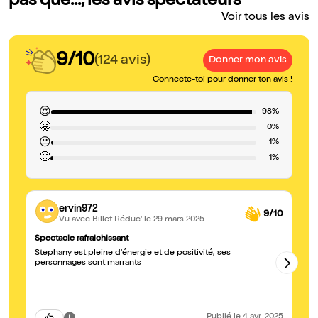
pas que..., les avis spectateurs
Voir tous les avis
9/10
(124 avis)
Donner mon avis
Connecte-toi pour donner ton avis !
😍
98%
🤗
0%
😐
1%
🙁
1%
ervin972
9/10
Vu avec Billet Réduc'
le 29 mars 2025
Spectacle rafraichissant
Râ
Stephany est pleine d'énergie et de positivité, ses
St
personnages sont marrants
da
vi
Publié
le 4 avr. 2025