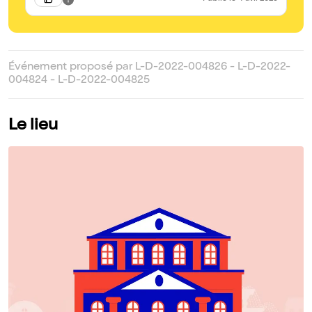
Événement proposé par L-D-2022-004826 - L-D-2022-
004824 - L-D-2022-004825
Le lieu