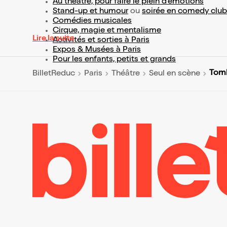
Au théâtre, pour faire le plein d’émotions
Stand-up et humour
ou
soirée en comedy club
Comédies musicales
Cirque, magie et mentalisme
Lire la suite
Activités et sorties à Paris
Expos & Musées à Paris
Pour les enfants, petits et grands
Tomb
BilletReduc
Paris
Théâtre
Seul en scène