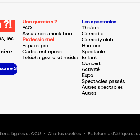
Une question ?
Les spectacles
 ?!
FAQ
Théâtre
Assurance annulation
Comédie
s, les
Professionnel
Comedy club
Espace pro
Humour
 mère
Cartes entreprise
Spectacle
Téléchargez le kit média
Enfant
Concert
scrire S’inscrire S’inscrire S’inscrire S’inscrire S’inscrire S’inscrire S’inscrire S’inscrire S’inscrire S’inscrire S’inscrire
Activité
Expo
Spectacles passés
Autres spectacles
Autres
ions légales et CGU
Chartes cookies
Plateforme d'éthique et d