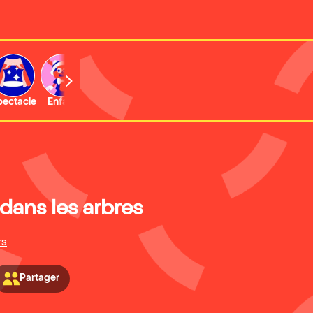
b
pectacle
Enfant
Concert
Activité
Expo et musée
dans les arbres
rs
Partager