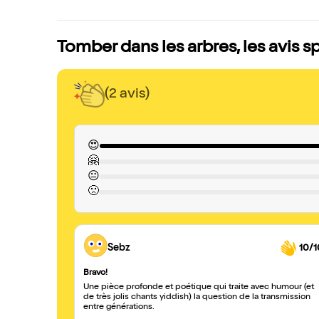
Tomber dans les arbres, les avis 
(2 avis)
😍
🤗
😐
🙁
Sebz
10/1
Bravo!
Une pièce profonde et poétique qui traite avec humour (et
de très jolis chants yiddish) la question de la transmission
entre générations.