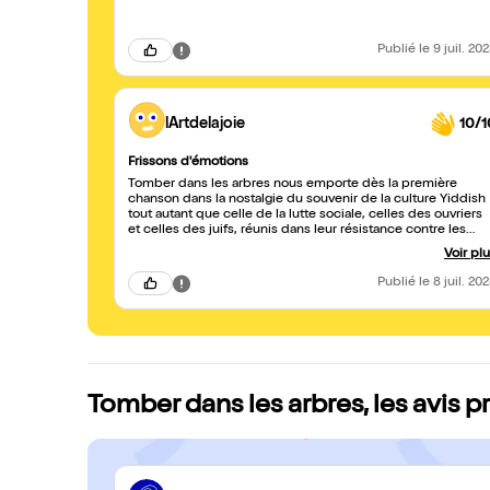
Publié
le 9 juil. 20
lArtdelajoie
10/1
Frissons d'émotions
Tomber dans les arbres nous emporte dès la première
chanson dans la nostalgie du souvenir de la culture Yiddish
tout autant que celle de la lutte sociale, celles des ouvriers
et celles des juifs, réunis dans leur résistance contre les
oppressions, les fascismes d'hier mais aussi d'aujourd'hui.
Voir pl
Tomber dans les arbres c'est une histoire filiation culturelle
et idéologique: à la question "Que faire de son héritage
Publié
le 8 juil. 20
familial, parfois pesant et souvent incomplet ? Camille Plock
nous prend par la main et nous le démontre tout en finesse 
on l'assume pour le sublimer.
Tomber dans les arbres, les avis p