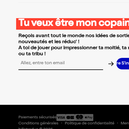
Tu veux être mon copain
Reçois avant tout le monde nos idées de sortie
nouveautés et les réduc' !
A toi de jouer pour impressionner ta moitié, ta
ou ta tribu !
S’in
Adresse email pour la newsletter
Paiements sécurisés
Conditions générales
Politique de confidentialité
Ment