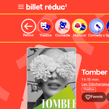
Retour
Théâtre
Comédie
Humour
Comedy clu
S
Tomber 
1 h 15 min
Les Déchargeu
Théâtre
Favoris