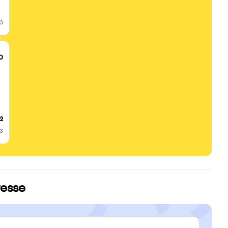
23
0
us
23
i
:
resse