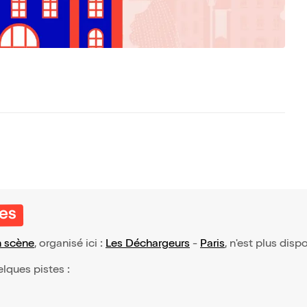
res
n scène
, organisé ici :
Les Déchargeurs
-
Paris
, n'est plus disp
elques pistes :