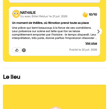
NATHALIE
10/10
Vu avec Billet Réduc'
le 21 juil. 2026
Un moment de théâtre, où l’émotion prend toute sa place
A 
Une pièce qui tient beaucoup à la force de ses comédiens.
Tr
Leur présence sur scène est telle que l’on se laisse
complètement emporter par l’histoire : le temps disparaît. Leur
interprétation, très juste, donne parfois l’impression d’assister à
un film tant les regards, les gestes et les silences racontent
Voir plus
autant que les mots. ils parviennent à transmettre une grande
sensibilité, laissant passer des émotions fortes qui touchent
Publié
le 22 juil. 2026
profondément le public.
Le lieu