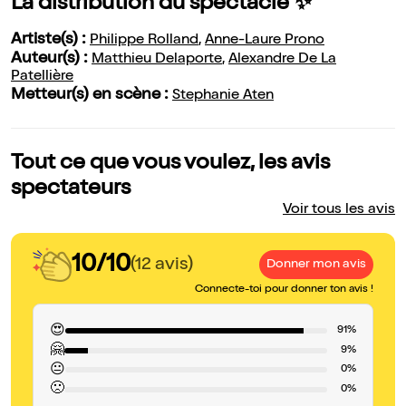
La distribution du spectacle ✨
Artiste(s) :
Philippe Rolland
,
Anne-Laure Prono
Auteur(s) :
Matthieu Delaporte
,
Alexandre De La
Patellière
Metteur(s) en scène :
Stephanie Aten
Tout ce que vous voulez, les avis
spectateurs
Voir tous les avis
10/10
(12 avis)
Donner mon avis
Connecte-toi pour donner ton avis !
😍
91%
🤗
9%
😐
0%
🙁
0%