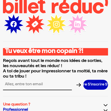
Tu veux être mon copain ?!
Reçois avant tout le monde nos idées de sorties,
les nouveautés et les réduc' !
A toi de jouer pour impressionner ta moitié, ta mère
ou ta tribu !
S’inscrire S’insc
Adresse email pour la newsletter
Une question ?
Professionnel