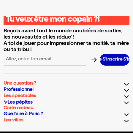
Tu veux être mon copain ?!
Reçois avant tout le monde nos idées de sorties,
les nouveautés et les réduc' !
A toi de jouer pour impressionner ta moitié, ta mère
ou ta tribu !
S’inscrire S’inscri
Adresse email pour la newsletter
Une question ?
Professionnel
Les spectacles
✨Les pépites
Carte cadeau
Que faire à Paris ?
Les villes