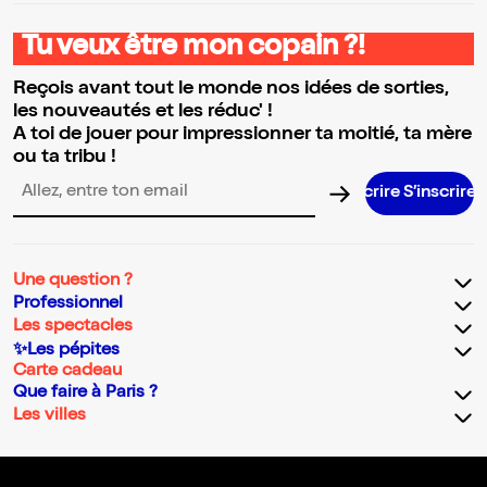
Tu veux être mon copain ?!
Reçois avant tout le monde nos idées de sorties,
les nouveautés et les réduc' !
A toi de jouer pour impressionner ta moitié, ta mère
ou ta tribu !
S’inscrir
Adresse email pour la newsletter
Une question ?
Professionnel
Les spectacles
✨Les pépites
Carte cadeau
Que faire à Paris ?
Les villes