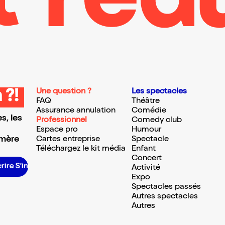
Une question ?
Les spectacles
 ?!
FAQ
Théâtre
Assurance annulation
Comédie
s, les
Professionnel
Comedy club
Espace pro
Humour
 mère
Cartes entreprise
Spectacle
Téléchargez le kit média
Enfant
Concert
rire S’inscrire S’inscrire S’inscrire S’inscrire S’inscrire S’inscrire S’inscrire S’inscrire S’inscrire S’inscrire S’inscrire
Activité
Expo
Spectacles passés
Autres spectacles
Autres