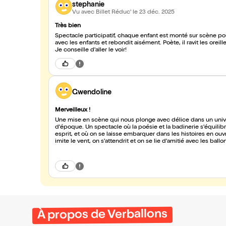
stephanie
Vu avec Billet Réduc'
le 23 déc. 2025
Très bien
Spectacle participatif, chaque enfant est monté sur scène pour
avec les enfants et rebondit aisément. Poète, il ravit les oreille des parents. Chacun repars avec ( au moins) une création en ballons.
Je conseille d'aller le voir!
Gwendoline
Merveilleux !
Une mise en scène qui nous plonge avec délice dans un univer
d'époque. Un spectacle où la poésie et la badinerie s'équilibr
esprit, et où on se laisse embarquer dans les histoires en ouv
imite le vent, on s'attendrit et on se lie d'amitié avec les ba
particulier avec les enfants, et chacun repart avec son peti
Encore merci pour ce grand moment et pour tout le coeur qu
À propos de Verballons