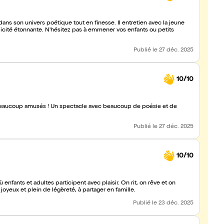
ns son univers poétique tout en finesse. Il entretien avec la jeune
mplicité étonnante. N'hésitez pas à emmener vos enfants ou petits
Publié
le 27 déc. 2025
10/10
t beaucoup amusés ! Un spectacle avec beaucoup de poésie et de
Publié
le 27 déc. 2025
10/10
 enfants et adultes participent avec plaisir. On rit, on rêve et on
oyeux et plein de légèreté, à partager en famille.
Publié
le 23 déc. 2025