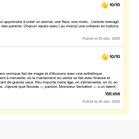
10/10
 apprendre à créer un animal, une fleur, une moto... L'artiste interagit
Publié
le 23 déc. 2025
10/10
s onirique fait de magie et d'illusions avec une esthétique
ent à merveille, où le maniement du verbe se fait avec finesse et
rant de grands yeux. Peu importe notre âge, on s'émerveille, on rit, on
llons. J'ajoute que Nicolas — pardon, Monsieur Verballon — a un talent
t compagnon en baudruche, témoin des folles aventures de l'après midi.
Voir plus
e vous y mettez ! Climène et Sacha
Publié
le 26 déc. 2025