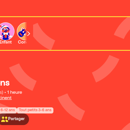
Enfant
Concert
Activité
ons
s)
•
1 heure
tinent
 6-12 ans
Tout petits 3-6 ans
Partager