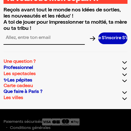
Reçois avant tout le monde nos idées de sorties,
les nouveautés et les réduc' !
A toi de jouer pour impressionner ta moitié, ta mère
ou ta tribu !
S’inscrire S’inscrir
Adresse email pour la newsletter
Une question ?
Professionnel
Les spectacles
✨Les pépites
Carte cadeau
Que faire à Paris ?
Les villes
Paiements sécurisés
Conditions générales