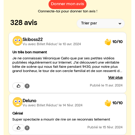
Donner mon avis
Connecte-toi pour donner ton avis !
328 avis
Skiboss22
10/10
Vu avec Billet Réduc'
le 10 avr. 2024
Un très bon moment
Je ne connaissais Véronique Gallo que par ses petites vidéos
publiées régulièrement sur Internet. J'ai découvert une véritable
bête de scène qui nous fait faire pendant 1H30, pour notre plus
grand bonheur, le tour de son cercle familial et de son ressenti de
femme de 47 ans. Rire garanti mais aussi de beaux moments de
Voir plus
poésie.Allez y les yeux et les oreilles grand ouverts.Vous ne le
regretterez pas.
Publié
le 11 avr. 2024
Deluno
10/10
Vu avec Billet Réduc'
le 14 févr. 2024
Génial
Super spectacle a mourir de rire on se reconnais tellement
Publié
le 15 févr. 2024