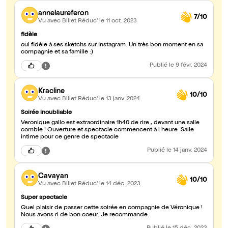
annelaureferon
7/10
Vu avec Billet Réduc'
le 11 oct. 2023
fidèle
oui fidèle à ses sketchs sur Instagram. Un très bon moment en sa
compagnie et sa famille :)
Publié
le 9 févr. 2024
Kracline
10/10
Vu avec Billet Réduc'
le 13 janv. 2024
Soirée inoubliable
Veronique gallo est extraordinaire 1h40 de rire , devant une salle
comble ! Ouverture et spectacle commencent à l heure Salle
intime pour ce genre de spectacle
Publié
le 14 janv. 2024
Cavayan
10/10
Vu avec Billet Réduc'
le 14 déc. 2023
Super spectacle
Quel plaisir de passer cette soirée en compagnie de Véronique !
Nous avons ri de bon coeur. Je recommande.