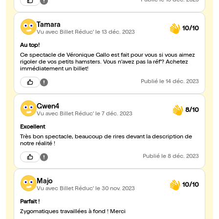
Publié
le 15 déc. 2023
Tamara
10/10
Vu avec Billet Réduc'
le 13 déc. 2023
Au top!
Ce spectacle de Véronique Gallo est fait pour vous si vous aimez
rigoler de vos petits hamsters. Vous n'avez pas la réf'? Achetez
immédiatement un billet!
Publié
le 14 déc. 2023
Gwen4
8/10
Vu avec Billet Réduc'
le 7 déc. 2023
Excellent
Très bon spectacle, beaucoup de rires devant la description de
notre réalité !
Publié
le 8 déc. 2023
Majo
10/10
Vu avec Billet Réduc'
le 30 nov. 2023
Parfait !
Zygomatiques travaillées à fond ! Merci