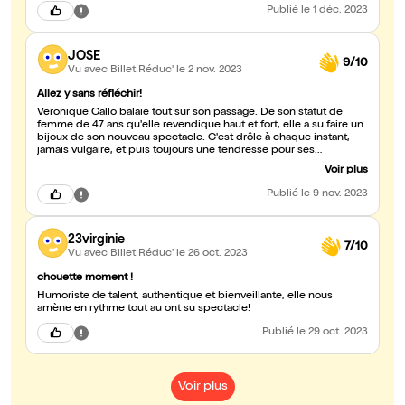
Publié
le 1 déc. 2023
JOSE
9/10
Vu avec Billet Réduc'
le 2 nov. 2023
Allez y sans réfléchir!
Veronique Gallo balaie tout sur son passage. De son statut de
femme de 47 ans qu'elle revendique haut et fort, elle a su faire un
bijoux de son nouveau spectacle. C'est drôle à chaque instant,
jamais vulgaire, et puis toujours une tendresse pour ses
personnages et un grain de poésie. Elle est à notre époque ce
Voir plus
que Jacqueline Maillan fut à la sienne : une immense artiste, one
woman show, et comédienne. Bravo 👏 👏 👏
Publié
le 9 nov. 2023
23virginie
7/10
Vu avec Billet Réduc'
le 26 oct. 2023
chouette moment !
Humoriste de talent, authentique et bienveillante, elle nous
amène en rythme tout au ont su spectacle!
Publié
le 29 oct. 2023
Voir plus