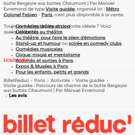
butte Bergeyre aux buttes Chaumont | Par Manuel
Evremond de type
Visite guidée
, organisé ici :
Métro
Colonel Fabien
-
Paris
, n'est plus disponible à la vente.
Toujours à la recherche de la sortie idéale ? Voici
Comédies drôles et pop’
quelques pistes :
Célébrités au théâtre
Au théâtre, pour faire le plein d’émotions
Stand-up et humour
ou
soirée en comedy clubs
Comédies musicales
Cirque, magie et mentalisme
Lire la suite
Activités et sorties à Paris
Expos & Musées à Paris
Pour les enfants, petits et grands
BilletReduc
Paris
Activités
Visite guidée
Visite guidée : Parcours de charme de la butte Bergeyre
aux buttes Chaumont | Par Manuel Evremond
Les avis