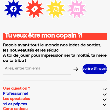
Tu veux être mon copain ?!
Reçois avant tout le monde nos idées de sorties,
les nouveautés et les réduc' !
A toi de jouer pour impressionner ta moitié, ta mère
ou ta tribu !
S’in
Adresse email pour la newsletter
Une question ?
Professionnel
Les spectacles
✨Les pépites
Carte cadeau