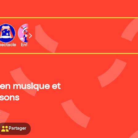
b
pectacle
Enfant
Concert
Activité
Expo et musée
en musique et
sons
é
Partager