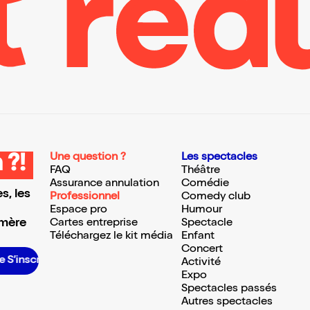
Une question ?
Les spectacles
 ?!
FAQ
Théâtre
Assurance annulation
Comédie
s, les
Professionnel
Comedy club
Espace pro
Humour
 mère
Cartes entreprise
Spectacle
Téléchargez le kit média
Enfant
Concert
S’inscrire S’inscrire S’inscrire S’inscrire S’inscrire S’inscrire S’inscrire S’inscrire S’inscrire S’inscrire S’inscrire S’inscrire
Activité
Expo
Spectacles passés
Autres spectacles