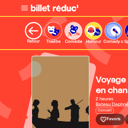
Retour
Théâtre
Comédie
Humour
Comedy clu
S
Voyage 
en chan
2 heures
Bateau Daphn
Concert
Favoris