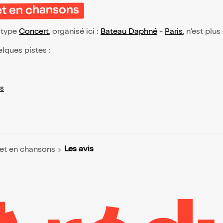
et en chansons
 type
Concert
, organisé ici :
Bateau Daphné
-
Paris
, n'est plu
elques pistes :
s
Les avis
et en chansons