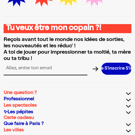
Tu veux être mon copain ?!
Reçois avant tout le monde nos idées de sorties,
les nouveautés et les réduc' !
A toi de jouer pour impressionner ta moitié, ta mère
ou ta tribu !
S’inscrire S’inscrir
Adresse email pour la newsletter
Une question ?
Professionnel
Les spectacles
✨Les pépites
Carte cadeau
Que faire à Paris ?
Les villes