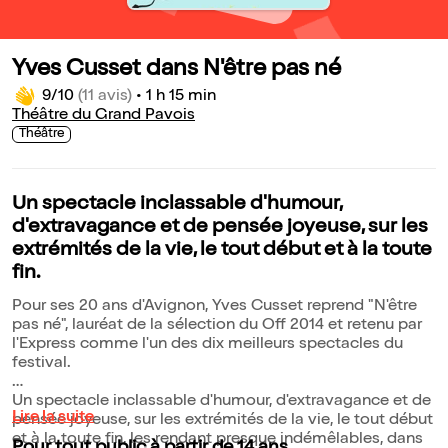
Yves Cusset dans N'être pas né
9/10
(11 avis)
•
1 h 15 min
Théâtre du Grand Pavois
Théâtre
Un spectacle inclassable d'humour,
d'extravagance et de pensée joyeuse, sur les
extrémités de la vie, le tout début et à la toute
fin.
Pour ses 20 ans d'Avignon, Yves Cusset reprend "N'être
pas né", lauréat de la sélection du Off 2014 et retenu par
l'Express comme l'un des dix meilleurs spectacles du
festival.
Un spectacle inclassable d'humour, d'extravagance et de
Lire la suite
pensée joyeuse, sur les extrémités de la vie, le tout début
et à la toute fin, les rendant presque indémêlables, dans