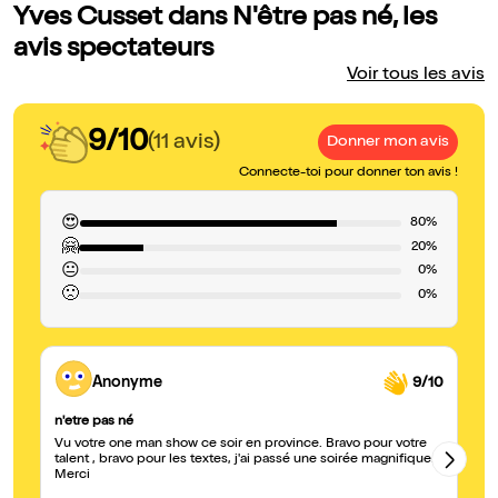
Yves Cusset dans N'être pas né, les
avis spectateurs
Voir tous les avis
9/10
(11 avis)
Donner mon avis
Connecte-toi pour donner ton avis !
😍
80%
🤗
20%
😐
0%
🙁
0%
Anonyme
9/10
n'etre pas né
je
Vu votre one man show ce soir en province. Bravo pour votre
Yv
talent , bravo pour les textes, j'ai passé une soirée magnifique.
no
Merci
po