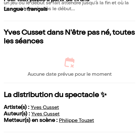
Pour tout public à partir de 14 ans
un jeu où le début se fait attendre jusqu'à la fin et où la
fin semble jouée dès le début...
Langue : français
Yves Cusset dans N'être pas né, toutes
les séances
Aucune date prévue pour le moment
La distribution du spectacle ✨
Artiste(s) :
Yves Cusset
Auteur(s) :
Yves Cusset
Metteur(s) en scène :
Philippe Touzet