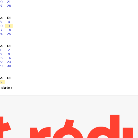
20
21
27
28
Sa
Di
3
4
10
11
17
18
24
25
Sa
Di
1
2
8
9
15
16
22
23
29
30
Sa
Di
5
s dates