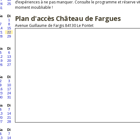
d’expériences à ne pas manquer. Consulte le programme et réserve vit
24
25
moment inoubliable !
31
Plan d'accès Château de Fargues
Sa
Di
1
7
8
Avenue Guillaume de Fargis 84130 Le Pontet
14
15
21
22
28
29
Sa
Di
5
6
12
13
19
20
26
27
Sa
Di
2
3
9
10
16
17
23
24
30
31
Sa
Di
6
7
13
14
20
21
27
28
Sa
Di
6
7
13
14