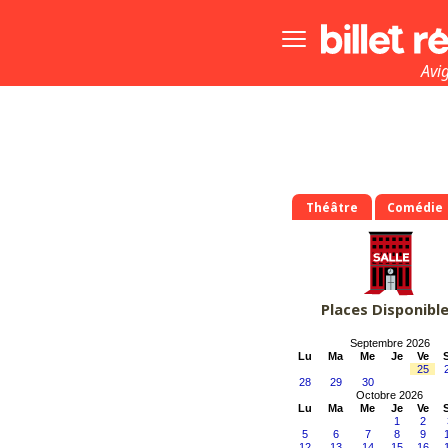
Bouton
menu
principale
Avi
Théâtre
Comédie
Places Disponibl
Septembre 2026
Lu
Ma
Me
Je
Ve
25
28
29
30
Octobre 2026
Lu
Ma
Me
Je
Ve
1
2
5
6
7
8
9
12
13
14
15
16