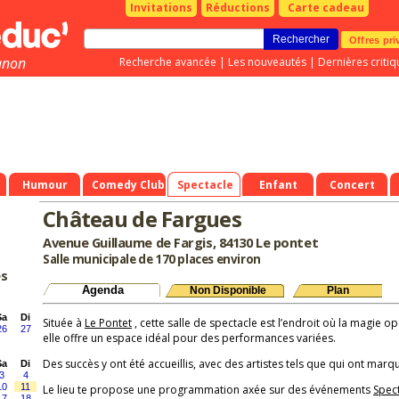
Invitations
Réductions
Carte cadeau
Offres pri
gnon
Recherche avancée
|
Les nouveautés
|
Dernières critiq
Humour
Comedy Club
Spectacle
Enfant
Concert
Château de Fargues
Avenue Guillaume de Fargis, 84130 Le pontet
Salle municipale de 170 places environ
es
Agenda
Non Disponible
Plan
Sa
Di
Située à
Le Pontet
, cette salle de spectacle est l’endroit où la magie o
26
27
elle offre un espace idéal pour des performances variées.
Des succès y ont été accueillis, avec des artistes tels que qui ont marqu
Sa
Di
3
4
10
11
Le lieu te propose une programmation axée sur des événements
Spec
17
18