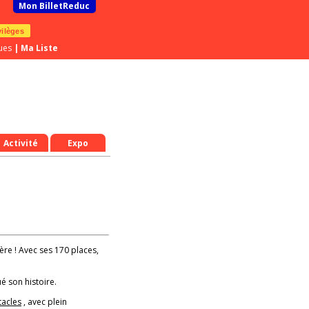
Mon BilletReduc
vilèges
ues
|
Ma Liste
Activité
Expo
père ! Avec ses 170 places,
é son histoire.
tacles
, avec plein