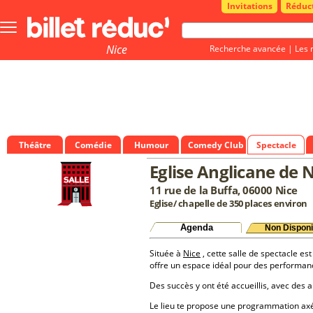
Invitations
Réduc
Bouton
menu
principale
Nice
Recherche avancée
|
Les 
Théâtre
Comédie
Humour
Comedy Club
Spectacle
Eglise Anglicane de 
11 rue de la Buffa, 06000 Nice
Eglise/ chapelle de 350 places environ
Agenda
Non Disponi
Située à
Nice
, cette salle de spectacle est
offre un espace idéal pour des performan
Des succès y ont été accueillis, avec des a
Le lieu te propose une programmation a