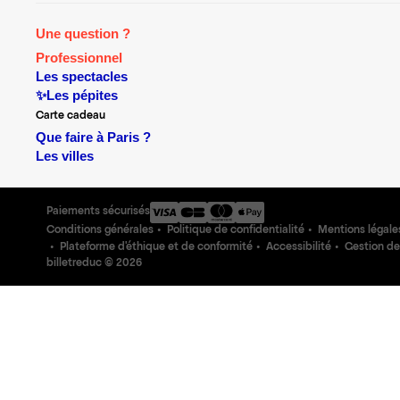
Une question ?
Professionnel
Les spectacles
✨Les pépites
Carte cadeau
Que faire à Paris ?
Les villes
Paiements sécurisés
Conditions générales
Politique de confidentialité
Mentions légale
Plateforme d'éthique et de conformité
Accessibilité
Gestion de
billetreduc ©
2026