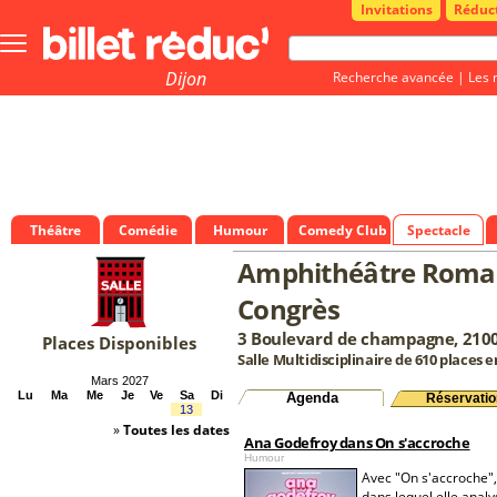
Invitations
Réduc
Bouton
menu
principale
Dijon
Recherche avancée
|
Les 
Théâtre
Comédie
Humour
Comedy Club
Spectacle
Amphithéâtre Romané
Congrès
3 Boulevard de champagne, 2100
Places Disponibles
Salle Multidisciplinaire de 610 places 
Mars 2027
Lu
Ma
Me
Je
Ve
Sa
Di
Agenda
Réservatio
13
»
Toutes les dates
Ana Godefroy dans On s'accroche
Humour
Avec "On s'accroche",
dans lequel elle analy