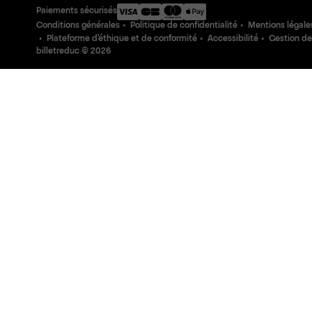
Paiements sécurisés
Conditions générales
Politique de confidentialité
Mentions légale
Plateforme d'éthique et de conformité
Accessibilité
Gestion de
billetreduc ©
2026