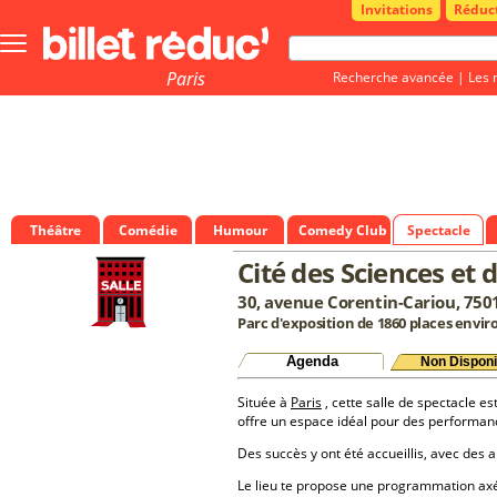
Invitations
Réduc
Bouton
menu
principale
Paris
Recherche avancée
|
Les 
Théâtre
Comédie
Humour
Comedy Club
Spectacle
Cité des Sciences et d
30, avenue Corentin-Cariou, 7501
Parc d'exposition de 1860 places envir
Agenda
Non Disponi
Située à
Paris
, cette salle de spectacle es
offre un espace idéal pour des performan
Des succès y ont été accueillis, avec des a
Le lieu te propose une programmation a