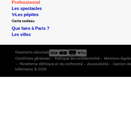
Professionnel
Les spectacles
✨Les pépites
Carte cadeau
Que faire à Paris ?
Les villes
Paiements sécurisés
Conditions générales
Politique de confidentialité
Mentions légale
Plateforme d'éthique et de conformité
Accessibilité
Gestion de
billetreduc ©
2026