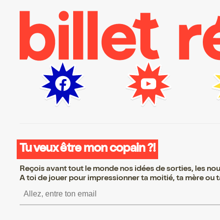
Tu veux être mon copain ?!
Reçois avant tout le monde nos idées de sorties, les nouv
A toi de jouer pour impressionner ta moitié, ta mère ou ta
S’inscrire S’inscrire S