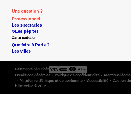
Une question ?
Professionnel
Les spectacles
✨Les pépites
Carte cadeau
Que faire à Paris ?
Les villes
Paiements sécurisés
Conditions générales
Politique de confidentialité
Mentions légale
Plateforme d'éthique et de conformité
Accessibilité
Gestion de
billetreduc ©
2026