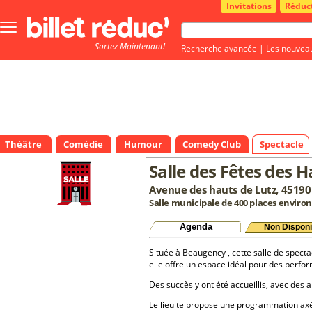
Invitations
Réduc
Bouton
menu
Sortez Maintenant!
principale
Recherche avancée
|
Les nouvea
Théâtre
Comédie
Humour
Comedy Club
Spectacle
Salle des Fêtes des 
Avenue des hauts de Lutz, 4519
Salle municipale de 400 places environ
Agenda
Non Disponi
Située à Beaugency , cette salle de specta
elle offre un espace idéal pour des perfo
Des succès y ont été accueillis, avec des a
Le lieu te propose une programmation a