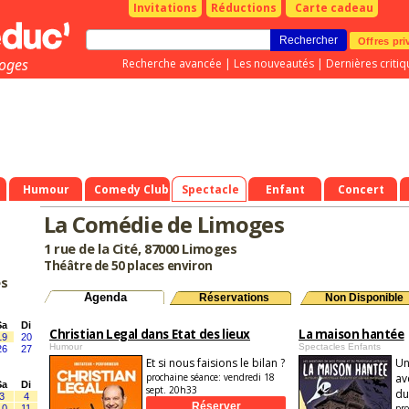
Invitations
Réductions
Carte cadeau
Offres pri
oges
Recherche avancée
|
Les nouveautés
|
Dernières critiq
Humour
Comedy Club
Spectacle
Enfant
Concert
La Comédie de Limoges
1 rue de la Cité, 87000 Limoges
Théâtre de 50 places environ
es
Agenda
Réservations
Non Disponible
Sa
Di
Christian Legal dans Etat des lieux
La maison hantée
19
20
Humour
Spectacles Enfants
26
27
Et si nous faisions le bilan ?
Un
prochaine séance:
vendredi 18
av
Sa
Di
sept. 20h33
du
3
4
pro
10
11