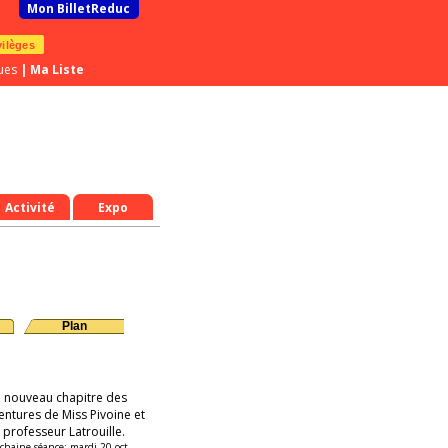
Mon BilletReduc
vilèges
ues
|
Ma Liste
Activité
Expo
Plan
 nouveau chapitre des
entures de Miss Pivoine et
 professeur Latrouille.
chaine séance:
mardi 20 oct.