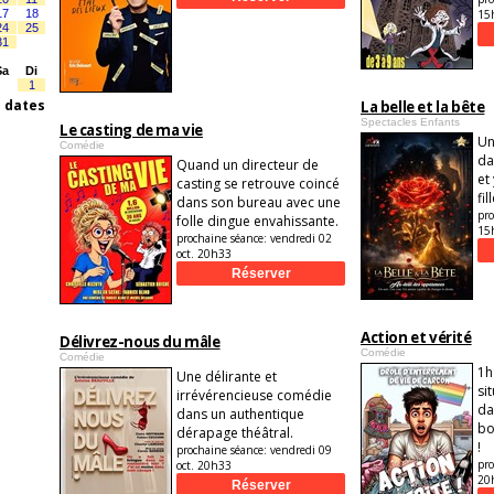
17
18
15
24
25
31
Sa
Di
1
s dates
La belle et la bête
Spectacles Enfants
Le casting de ma vie
Un
Comédie
da
Quand un directeur de
et
casting se retrouve coincé
fil
dans son bureau avec une
pro
folle dingue envahissante.
15
prochaine séance:
vendredi 02
oct. 20h33
Action et vérité
Délivrez-nous du mâle
Comédie
Comédie
1h
Une délirante et
si
irrévérencieuse comédie
da
dans un authentique
bo
dérapage théâtral.
!
prochaine séance:
vendredi 09
pro
oct. 20h33
20