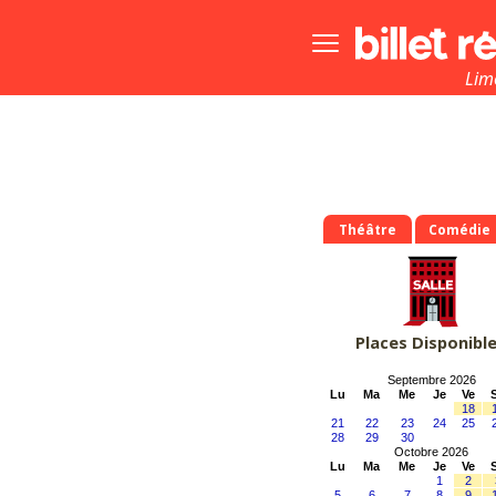
Bouton
menu
principale
Lim
Théâtre
Comédie
Places Disponibl
Septembre 2026
Lu
Ma
Me
Je
Ve
18
21
22
23
24
25
28
29
30
Octobre 2026
Lu
Ma
Me
Je
Ve
1
2
5
6
7
8
9