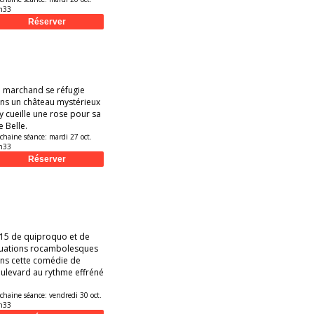
h33
 marchand se réfugie
ns un château mystérieux
 y cueille une rose pour sa
le Belle.
chaine séance:
mardi 27 oct.
h33
15 de quiproquo et de
tuations rocambolesques
ns cette comédie de
ulevard au rythme effréné
chaine séance:
vendredi 30 oct.
h33