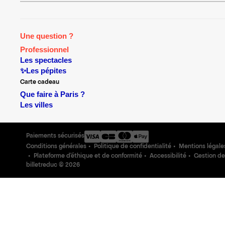
Une question ?
Professionnel
Les spectacles
✨Les pépites
Carte cadeau
Que faire à Paris ?
Les villes
Paiements sécurisés
Conditions générales
Politique de confidentialité
Mentions légale
Plateforme d'éthique et de conformité
Accessibilité
Gestion de
billetreduc ©
2026