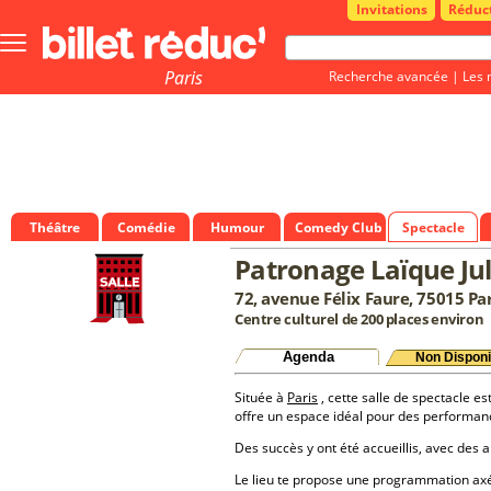
Invitations
Réduc
Bouton
menu
principale
Paris
Recherche avancée
|
Les 
Théâtre
Comédie
Humour
Comedy Club
Spectacle
Patronage Laïque Jul
72, avenue Félix Faure, 75015 Par
Centre culturel de 200 places environ
Agenda
Non Disponi
Située à
Paris
, cette salle de spectacle es
offre un espace idéal pour des performan
Des succès y ont été accueillis, avec des a
Le lieu te propose une programmation a