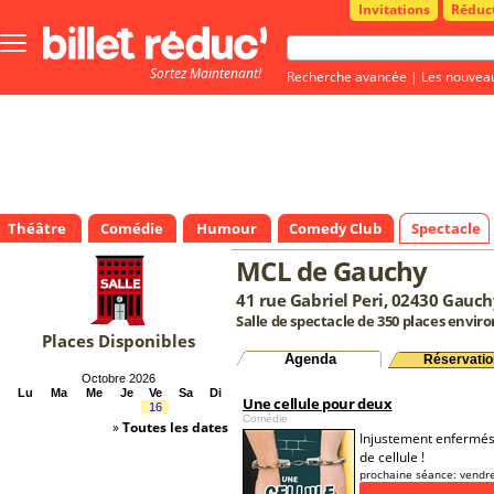
Invitations
Réduc
Bouton
menu
Sortez Maintenant!
principale
Recherche avancée
|
Les nouvea
Théâtre
Comédie
Humour
Comedy Club
Spectacle
MCL de Gauchy
41 rue Gabriel Peri, 02430 Gauc
Salle de spectacle de 350 places enviro
Places Disponibles
Agenda
Réservatio
Octobre 2026
Lu
Ma
Me
Je
Ve
Sa
Di
Une cellule pour deux
16
Comédie
»
Toutes les dates
Injustement enfermés, 
de cellule !
prochaine séance:
vendre