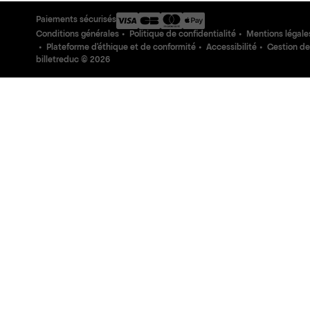
Paiements sécurisés
Conditions générales
Politique de confidentialité
Mentions légale
Plateforme d'éthique et de conformité
Accessibilité
Gestion de
billetreduc ©
2026