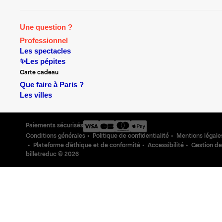
Une question ?
Professionnel
Les spectacles
✨Les pépites
Carte cadeau
Que faire à Paris ?
Les villes
Paiements sécurisés
Conditions générales
Politique de confidentialité
Mentions légale
Plateforme d'éthique et de conformité
Accessibilité
Gestion de
billetreduc ©
2026