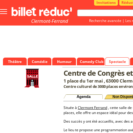
Invitations
Réduc
Bouton
menu
principale
Clermont-Ferrand
Recherche avancée
|
Les 
Théâtre
Comédie
Humour
Comedy Club
Spectacle
Centre de Congrès e
1 place du 1er mai , 63000 Cler
Centre culturel de 3000 places environ
Agenda
Non Disponi
Située à
Clermont Ferrand
, cette salle de
places, elle offre un espace idéal pour d
Des succès y ont été accueillis, avec des a
Le lieu te propose une programmation a