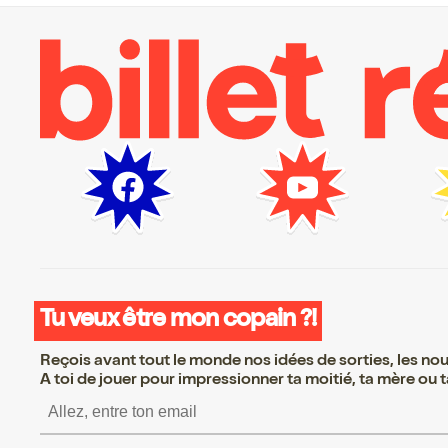
Tu veux être mon copain ?!
Reçois avant tout le monde nos idées de sorties, les nouv
A toi de jouer pour impressionner ta moitié, ta mère ou ta
S’inscrire S’inscrire S’