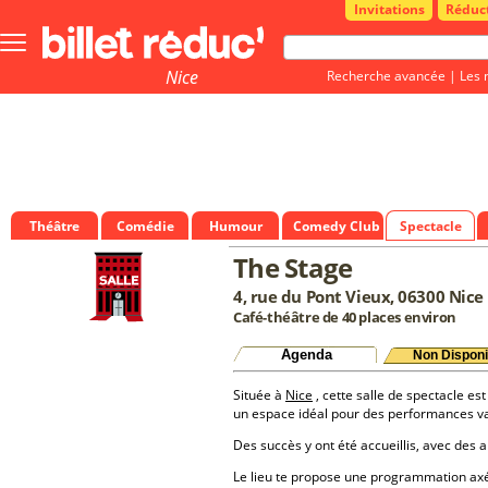
Invitations
Réduc
Bouton
menu
principale
Nice
Recherche avancée
|
Les 
Théâtre
Comédie
Humour
Comedy Club
Spectacle
The Stage
4, rue du Pont Vieux, 06300 Nice
Café-théâtre de 40 places environ
Agenda
Non Disponi
Située à
Nice
, cette salle de spectacle est
un espace idéal pour des performances va
Des succès y ont été accueillis, avec des a
Le lieu te propose une programmation a