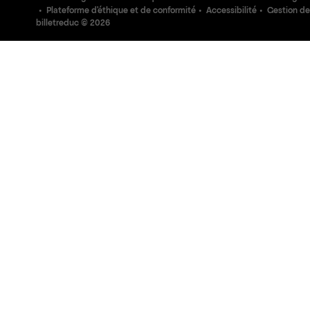
Plateforme d'éthique et de conformité
Accessibilité
Gestion de
billetreduc ©
2026