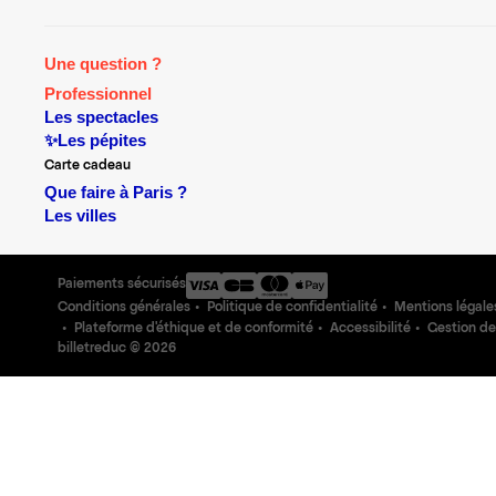
Une question ?
Professionnel
Les spectacles
✨Les pépites
Carte cadeau
Que faire à Paris ?
Les villes
Paiements sécurisés
Conditions générales
Politique de confidentialité
Mentions légale
Plateforme d'éthique et de conformité
Accessibilité
Gestion de
billetreduc ©
2026