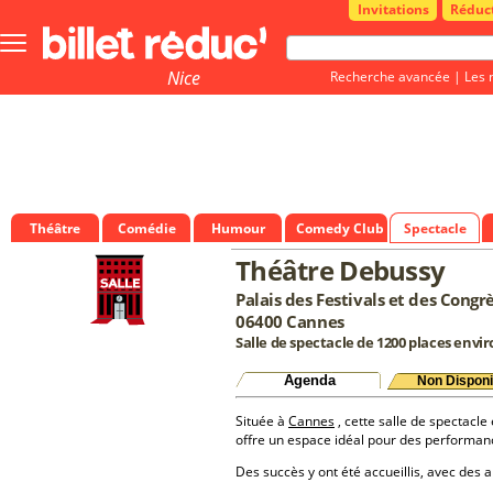
Invitations
Réduc
Bouton
menu
principale
Nice
Recherche avancée
|
Les 
Théâtre
Comédie
Humour
Comedy Club
Spectacle
Théâtre Debussy
Palais des Festivals et des Cong
06400 Cannes
Salle de spectacle de 1200 places envi
Agenda
Non Disponi
Située à
Cannes
, cette salle de spectacle
offre un espace idéal pour des performan
Des succès y ont été accueillis, avec des a