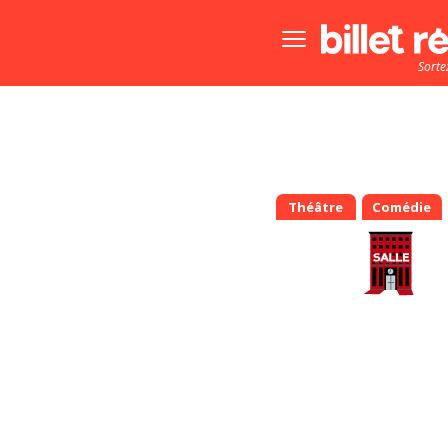
Bouton
menu
Sorte
principale
Théâtre
Comédie