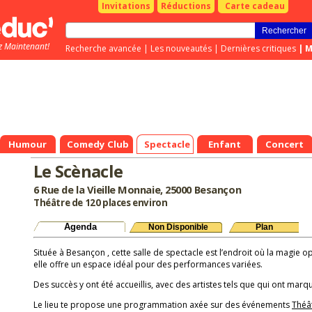
Invitations
Réductions
Carte cadeau
z Maintenant!
Recherche avancée
|
Les nouveautés
|
Dernières critiques
|
M
Humour
Comedy Club
Spectacle
Enfant
Concert
Le Scènacle
6 Rue de la Vieille Monnaie, 25000 Besançon
Théâtre de 120 places environ
Agenda
Non Disponible
Plan
Située à Besançon , cette salle de spectacle est l’endroit où la magie o
elle offre un espace idéal pour des performances variées.
Des succès y ont été accueillis, avec des artistes tels que qui ont marqu
Le lieu te propose une programmation axée sur des événements
Théâ