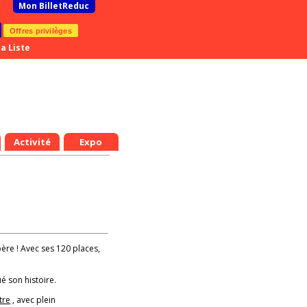
Mon BilletReduc
Offres privilèges
a Liste
Activité
Expo
père ! Avec ses 120 places,
é son histoire.
tre
, avec plein