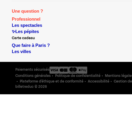
Une question ?
Professionnel
Les spectacles
✨Les pépites
Carte cadeau
Que faire à Paris ?
Les villes
Paiements sécurisés
Conditions générales
Politique de confidentialité
Mentions légale
Plateforme d'éthique et de conformité
Accessibilité
Gestion de
billetreduc ©
2026