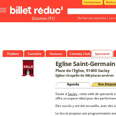
Invitations
Réduc
Bouton
menu
principale
Essonne (91)
Recherche avancée
|
Les 
Théâtre
Comédie
Humour
Comedy Club
Spectacle
Eglise Saint-Germain
Place de l'Eglise, 91400 Saclay
Eglise/ chapelle de 300 places environ
Agenda
Non Disponi
Située à
Saclay
, cette salle de spectacle e
offre un espace idéal pour des performan
Des succès y ont été accueillis, avec des a
Le lieu te propose une programmation a