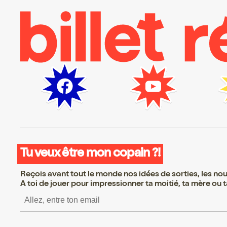
Tu veux être mon copain ?!
Reçois avant tout le monde nos idées de sorties, les nouv
A toi de jouer pour impressionner ta moitié, ta mère ou ta
S’inscrire S’inscrire S’