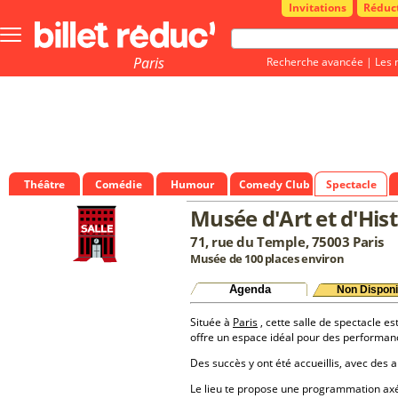
Invitations
Réduc
Bouton
menu
principale
Paris
Recherche avancée
|
Les 
Théâtre
Comédie
Humour
Comedy Club
Spectacle
Musée d'Art et d'His
71, rue du Temple, 75003 Paris
Musée de 100 places environ
Agenda
Non Disponi
Située à
Paris
, cette salle de spectacle es
offre un espace idéal pour des performan
Des succès y ont été accueillis, avec des a
Le lieu te propose une programmation a