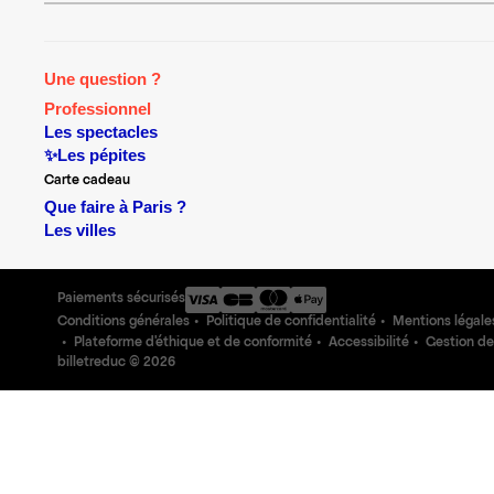
Une question ?
Professionnel
Les spectacles
✨Les pépites
Carte cadeau
Que faire à Paris ?
Les villes
Paiements sécurisés
Conditions générales
Politique de confidentialité
Mentions légale
Plateforme d'éthique et de conformité
Accessibilité
Gestion de
billetreduc ©
2026