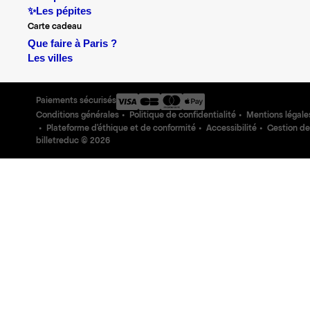
✨Les pépites
Carte cadeau
Que faire à Paris ?
Les villes
Paiements sécurisés
Conditions générales
Politique de confidentialité
Mentions légale
Plateforme d'éthique et de conformité
Accessibilité
Gestion de
billetreduc ©
2026