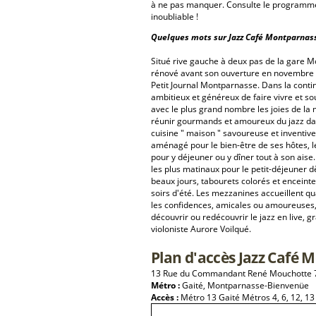
à ne pas manquer. Consulte le programme 
inoubliable !
Quelques mots sur Jazz Café Montparnass
Situé rive gauche à deux pas de la gare 
rénové avant son ouverture en novembre 2
Petit Journal Montparnasse. Dans la contin
ambitieux et généreux de faire vivre et so
avec le plus grand nombre les joies de la mu
réunir gourmands et amoureux du jazz dan
cuisine " maison " savoureuse et inventiv
aménagé pour le bien-être de ses hôtes, l
pour y déjeuner ou y dîner tout à son aise
les plus matinaux pour le petit-déjeuner d
beaux jours, tabourets colorés et enceinte
soirs d'été. Les mezzanines accueillent qu
les confidences, amicales ou amoureuses, e
découvrir ou redécouvrir le jazz en live, 
violoniste Aurore Voilqué.
Plan d'accès Jazz Café
13 Rue du Commandant René Mouchotte 7
Métro :
Gaité, Montparnasse-Bienvenüe
Accès :
Métro 13 Gaité Métros 4, 6, 12, 