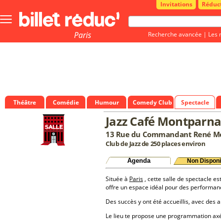
Invitations
Réduc
Bouton
menu
principale
Paris
Recherche avancée
|
Les 
Théâtre
Comédie
Humour
Comedy Club
Spectacle
Jazz Café Montparna
13 Rue du Commandant René Mou
Club de Jazz de 250 places environ
Agenda
Non Disponi
Située à
Paris
, cette salle de spectacle es
offre un espace idéal pour des performan
Des succès y ont été accueillis, avec des a
Le lieu te propose une programmation a