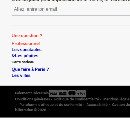
A toi de jouer pour impressionner ta moitié, ta mère ou ta
S’inscrire S’inscrire S
Une question ?
Professionnel
Les spectacles
✨Les pépites
Carte cadeau
Que faire à Paris ?
Les villes
Paiements sécurisés
Conditions générales
Politique de confidentialité
Mentions légale
Plateforme d'éthique et de conformité
Accessibilité
Gestion de
billetreduc ©
2026