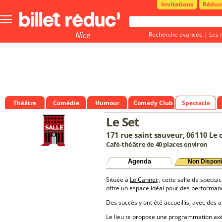
Invitations
Réduc
Bouton
menu
principale
Nice
Recherche avancée
|
Les 
Théâtre
Comédie
Humour
Comedy Club
Spectacle
Le Set
171 rue saint sauveur, 06110 Le
Café-théâtre de 40 places environ
Agenda
Non Disponi
Située à
Le Cannet
, cette salle de spectac
offre un espace idéal pour des performan
Des succès y ont été accueillis, avec des a
Le lieu te propose une programmation a