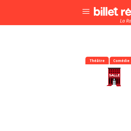
Bouton
menu
principale
La Ro
Théâtre
Comédie