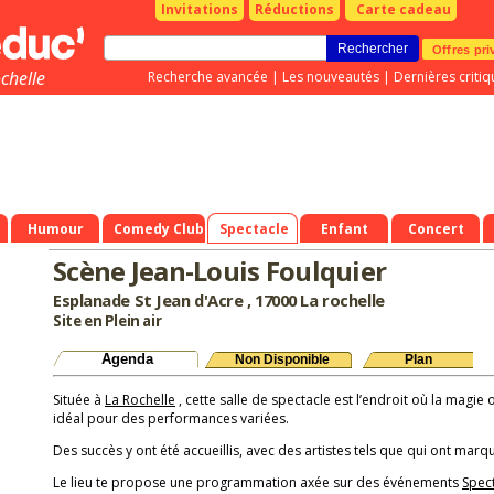
Invitations
Réductions
Carte cadeau
Offres pri
chelle
Recherche avancée
|
Les nouveautés
|
Dernières critiq
Humour
Comedy Club
Spectacle
Enfant
Concert
Scène Jean-Louis Foulquier
Esplanade St Jean d'Acre , 17000 La rochelle
Site en Plein air
Agenda
Non Disponible
Plan
Située à
La Rochelle
, cette salle de spectacle est l’endroit où la magie 
idéal pour des performances variées.
Des succès y ont été accueillis, avec des artistes tels que qui ont marqu
Le lieu te propose une programmation axée sur des événements
Spec