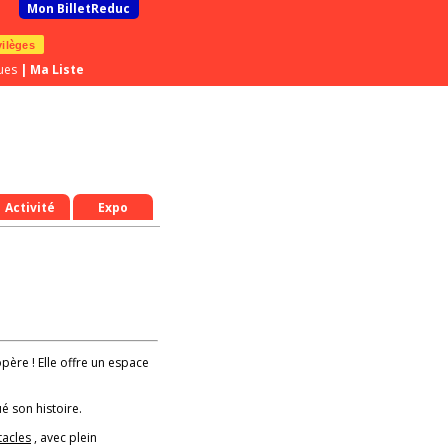
Mon BilletReduc
vilèges
ues
|
Ma Liste
Activité
Expo
opère ! Elle offre un espace
é son histoire.
tacles
, avec plein