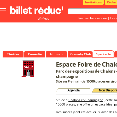
Invitations
Réduc
Bouton
menu
principale
Reims
Recherche avancée
|
Les 
Théâtre
Comédie
Humour
Comedy Club
Spectacle
Espace Foire de Ch
Parc des expositions de Chalon
champagne
Site en Plein air de 10000 places envir
Agenda
Non Disponi
Située à
Châlons en Champagne
, cette s
10000 places, elle offre un espace idéal 
Des succès y ont été accueillis, avec des a