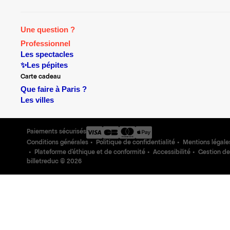
Une question ?
Professionnel
Les spectacles
✨Les pépites
Carte cadeau
Que faire à Paris ?
Les villes
Paiements sécurisés
Conditions générales
Politique de confidentialité
Mentions légale
Plateforme d'éthique et de conformité
Accessibilité
Gestion de
billetreduc ©
2026